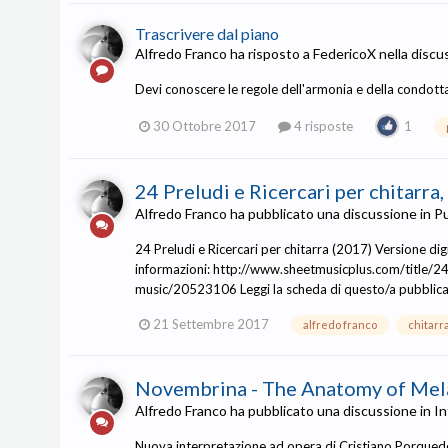
Trascrivere dal piano
Alfredo Franco
ha risposto a
FedericoX
nella disc
Devi conoscere le regole dell'armonia e della condotta 
30 Ottobre 2017
4 risposte
1
24 Preludi e Ricercari per chitarra
Alfredo Franco
ha pubblicato una discussione in
Pu
24 Preludi e Ricercari per chitarra (2017) Versione di
informazioni: http://www.sheetmusicplus.com/title/24-p
music/20523106 Leggi la scheda di questo/a pubblic
21 Settembre 2017
alfredo franco
chitarra
Novembrina - The Anatomy of Mela
Alfredo Franco
ha pubblicato una discussione in
In
Nuova interpretazione ad opera di Cristiano Porquedd