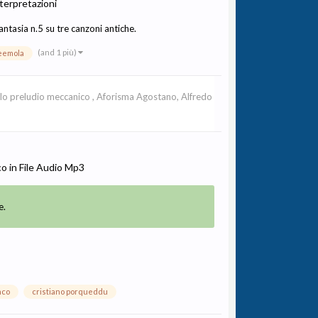
terpretazioni
antasia n.5 su tre canzoni antiche.
(and 1 più)
leemola
olo preludio meccanico
,
Aforisma Agostano, Alfredo
co
in
File Audio Mp3
e.
nco
cristiano porqueddu