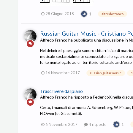
28 Giugno 2018
1
alfredo franco
Russian Guitar Music - Cristiano 
Alfredo Franco
ha pubblicato una discussione in
No
Nel definire il paesaggio sonoro chitarristico di matrice
musicale sostanzialmente sconosciuto allo sguardo oc
fortemente legate ad un territorio culturale anch'esso s
16 Novembre 2017
russian guitar music
c
Trascrivere dal piano
Alfredo Franco
ha risposto a
FedericoX
nella disc
Certo, i manuali di armonia A. Schoenberg, W. Piston, 
H.Owen (tr. Giacometti).
6 Novembre 2017
4 risposte
1