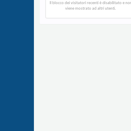
Il blocco dei visitatori recenti è disabilitato e no
viene mostrato ad altri utenti.