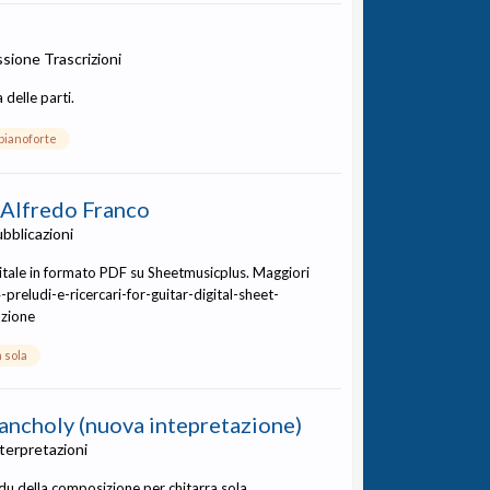
ussione
Trascrizioni
delle parti.
pianoforte
, Alfredo Franco
bblicazioni
gitale in formato PDF su Sheetmusicplus. Maggiori
reludi-e-ricercari-for-guitar-digital-sheet-
azione
 sola
ncholy (nuova intepretazione)
terpretazioni
u della composizione per chitarra sola,