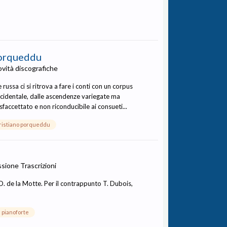
Porqueddu
vità discografiche
 russa ci si ritrova a fare i conti con un corpus
cidentale, dalle ascendenze variegate ma
faccettato e non riconducibile ai consueti...
ristiano porqueddu
ussione
Trascrizioni
D. de la Motte. Per il contrappunto T. Dubois,
pianoforte