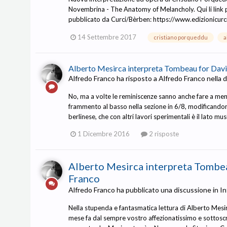
Novembrina - The Anatomy of Melancholy. Qui li link per 
pubblicato da Curci/Bèrben: https://www.edizionicur
14 Settembre 2017
cristiano porqueddu
a
Alberto Mesirca interpreta Tombeau for Davi
Alfredo Franco
ha risposto a
Alfredo Franco
nella 
No, ma a volte le reminiscenze sanno anche fare a men
frammento al basso nella sezione in 6/8, modificandon
berlinese, che con altri lavori sperimentali è il lato m
1 Dicembre 2016
2 risposte
Alberto Mesirca interpreta Tombea
Franco
Alfredo Franco
ha pubblicato una discussione in
In
Nella stupenda e fantasmatica lettura di Alberto Mesir
mese fa dal sempre vostro affezionatissimo e sottoscr