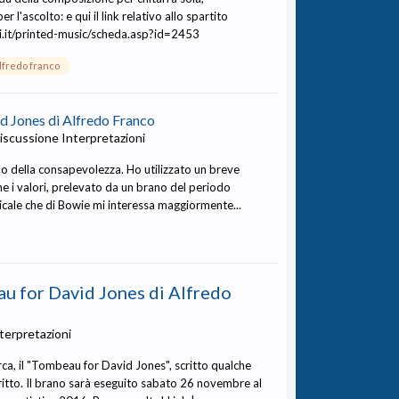
l'ascolto: e qui il link relativo allo spartito
ci.it/printed-music/scheda.asp?id=2453
lfredo franco
d Jones di Alfredo Franco
discussione
Interpretazioni
o della consapevolezza. Ho utilizzato un breve
e i valori, prelevato da un brano del periodo
usicale che di Bowie mi interessa maggiormente...
u for David Jones di Alfredo
terpretazioni
ca, il "Tombeau for David Jones", scritto qualche
itto. Il brano sarà eseguito sabato 26 novembre al