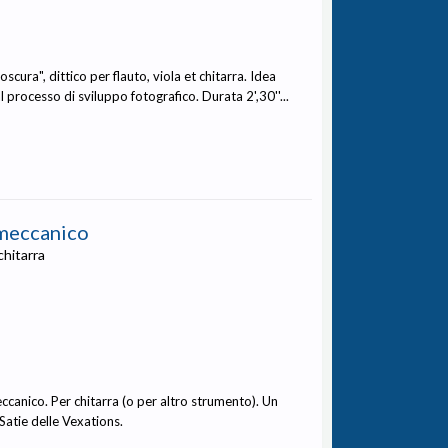
cura", dittico per flauto, viola et chitarra. Idea
l processo di sviluppo fotografico. Durata 2',30''...
 meccanico
chitarra
ccanico. Per chitarra (o per altro strumento). Un
Satie delle Vexations.