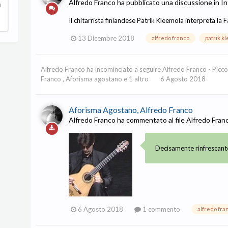
Alfredo Franco
ha pubblicato una discussione in
In
n
Il chitarrista finlandese Patrik Kleemola interpreta la F
13 Dicembre 2018
alfredo franco
patrik k
Alfredo Franco
ha incominciato a seguire
Alfredo Franco - Picc
Franco
,
Aforisma agostano
e 1 altro
6 Agosto 2018
Aforisma Agostano, Alfredo Franco
Alfredo Franco
ha commentato al file
Alfredo Fran
Decisamente rinfrescant
6 Agosto 2018
1 commento
alfredo fra