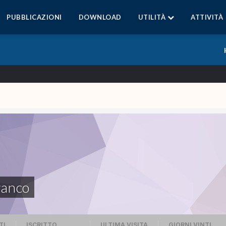
PUBBLICAZIONI
DOWNLOAD
UTILITÀ
ATTIVITÀ
ranco
TI
ISCRITTO
ULTIMA VISITA
GIORNI VINTI