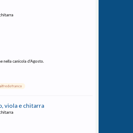
chitarra
ne nella canicola d'Agosto.
alfredo franco
, viola e chitarra
chitarra