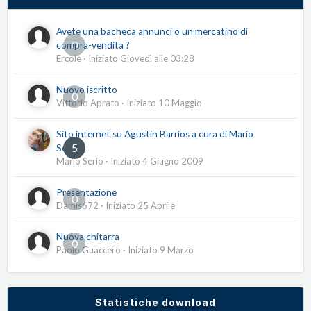
Avete una bacheca annunci o un mercatino di
0
compra-vendita ?
Ercole
· Iniziato
Giovedì alle 03:28
Nuovo iscritto
0
Vittorio Aprato
· Iniziato
10 Maggio
Sito internet su Agustín Barrios a cura di Mario
5
Serio
Mario Serio
· Iniziato
4 Giugno 2009
Presentazione
0
Damis672
· Iniziato
25 Aprile
Nuova chitarra
0
Paolo Guaccero
· Iniziato
9 Marzo
Statistiche download