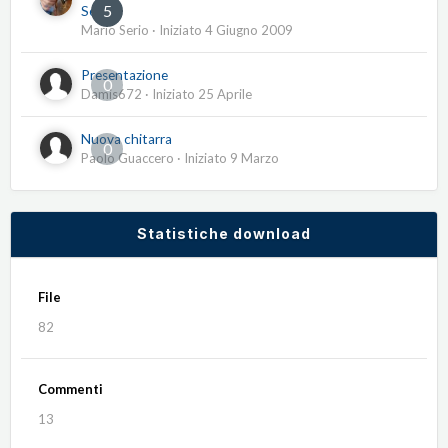
5
Serio
Mario Serio
· Iniziato
4 Giugno 2009
Presentazione
0
Damis672
· Iniziato
25 Aprile
Nuova chitarra
0
Paolo Guaccero
· Iniziato
9 Marzo
Statistiche download
File
82
Commenti
13