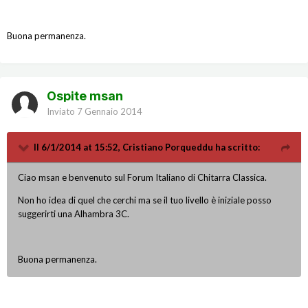
Buona permanenza.
Ospite msan
Inviato
7 Gennaio 2014
Il 6/1/2014 at 15:52, Cristiano Porqueddu ha scritto:
Ciao msan e benvenuto sul Forum Italiano di Chitarra Classica.
Non ho idea di quel che cerchi ma se il tuo livello è iniziale posso
suggerirti una Alhambra 3C.
Buona permanenza.