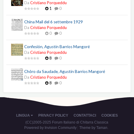
Da
Cristiano Porqueddu
1
0
China Mail del 6 settembre 1929
Da
Cristiano Porqueddu
0
0
Confesión, Agustín Barrios Mangoré
Da
Cristiano Porqueddu
8
0
Chôro da Saudade, Agustín Barrios Mangoré
Da
Cristiano Porqueddu
8
0
LINGUA
PRIVACY POLICY
CONTATTACI
COOKIES
(CC)2005-2025 Forum Italiano di Chitarra Classica
Powered by Invision Community
Theme by Taman.