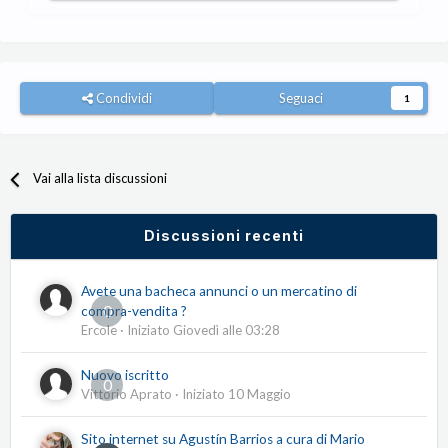
Condividi
Seguaci
1
Vai alla lista discussioni
Discussioni recenti
Avete una bacheca annunci o un mercatino di
0
compra-vendita ?
Ercole
· Iniziato
Giovedì alle 03:28
Nuovo iscritto
0
Vittorio Aprato
· Iniziato
10 Maggio
Sito internet su Agustín Barrios a cura di Mario