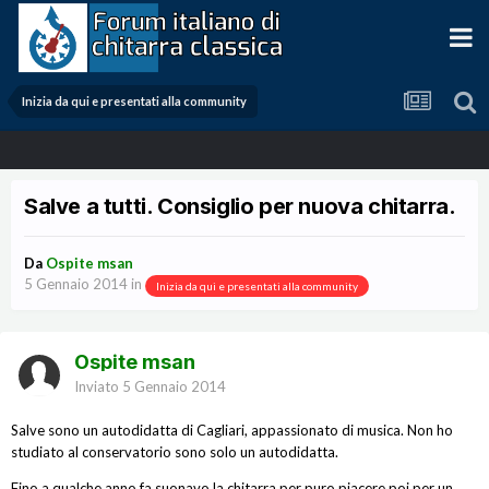
Inizia da qui e presentati alla community
Salve a tutti. Consiglio per nuova chitarra.
Da
Ospite msan
5 Gennaio 2014
in
Inizia da qui e presentati alla community
Ospite msan
Inviato
5 Gennaio 2014
Salve sono un autodidatta di Cagliari, appassionato di musica. Non ho
studiato al conservatorio sono solo un autodidatta.
Fino a qualche anno fa suonavo la chitarra per puro piacere poi per un