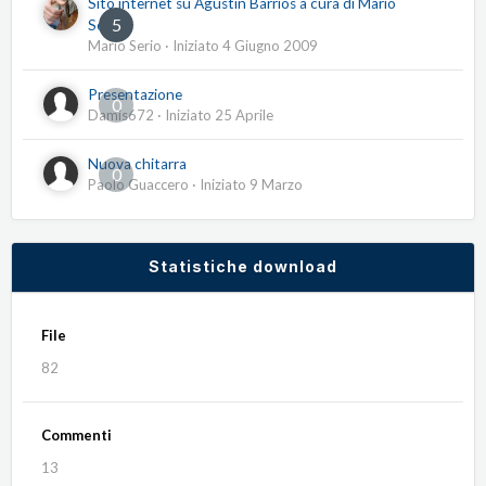
Sito internet su Agustín Barrios a cura di Mario
5
Serio
Mario Serio
· Iniziato
4 Giugno 2009
Presentazione
0
Damis672
· Iniziato
25 Aprile
Nuova chitarra
0
Paolo Guaccero
· Iniziato
9 Marzo
Statistiche download
File
82
Commenti
13