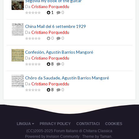
Segovia my book of the guitar
Da
Cristiano Porqueddu
1
0
China Mail del 6 settembre 1929
Da
Cristiano Porqueddu
0
0
Confesión, Agustín Barrios Mangoré
Da
Cristiano Porqueddu
8
0
Chôro da Saudade, Agustín Barrios Mangoré
Da
Cristiano Porqueddu
8
0
LINGUA
PRIVACY POLICY
CONTATTACI
COOKIES
(CC)2005-2025 Forum Italiano di Chitarra Classica
Powered by Invision Community
Theme by Taman.