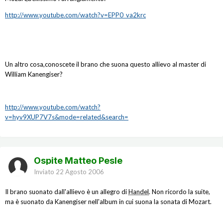
http://www.youtube.com/watch?v=EPP0_va2krc
Un altro cosa,conoscete il brano che suona questo allievo al master di
William Kanengiser?
http://www.youtube.com/watch?
v=hyv9XUP7V7s&mode=related&search=
Ospite Matteo Pesle
Inviato
22 Agosto 2006
Il brano suonato dall'allievo è un allegro di
Handel
. Non ricordo la suite,
ma è suonato da Kanengiser nell'album in cui suona la sonata di Mozart.