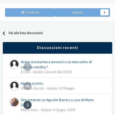
Condividi
Seguaci
1
Vai alla lista discussioni
Discussioni recenti
Avete una bacheca annunci o un mercatino di
0
compra-vendita ?
Ercole
· Iniziato
Giovedì alle 03:28
Nuovo iscritto
0
Vittorio Aprato
· Iniziato
10 Maggio
Sito internet su Agustín Barrios a cura di Mario
5
Serio
Mario Serio
· Iniziato
4 Giugno 2009