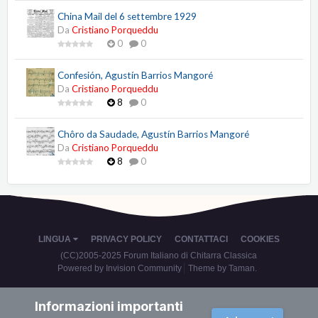
China Mail del 6 settembre 1929
Da
Cristiano Porqueddu
0
0
Confesión, Agustín Barrios Mangoré
Da
Cristiano Porqueddu
8
0
Chôro da Saudade, Agustín Barrios Mangoré
Da
Cristiano Porqueddu
8
0
LINGUA
PRIVACY POLICY
CONTATTACI
COOKIES
(CC)2005-2025 Forum Italiano di Chitarra Classica
Powered by Invision Community
Theme by Taman.
Informazioni importanti