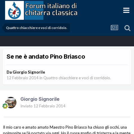
Quattro chiacchiere e voci di corridoio.
Se ne è andato Pino Briasco
Da
Giorgio Signorile
12 Febbraio 2014
in
Quattro chiacchiere e voci di corridoio.
Giorgio Signorile
Inviato
12 Febbraio 2014
Il mio caro e amato amato Maestro Pino Briasco ha chiuso gli occhi, una
polmonite se l'è portato via oggi. Ho il cuore gonfio di tristezza e la mente