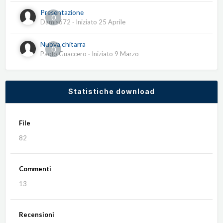
Presentazione
0
Damis672
· Iniziato
25 Aprile
Nuova chitarra
0
Paolo Guaccero
· Iniziato
9 Marzo
Statistiche download
File
82
Commenti
13
Recensioni