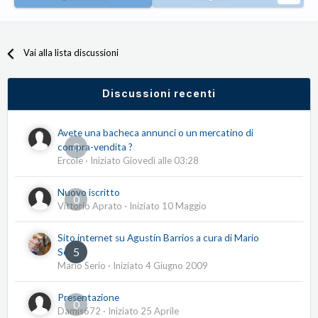
Vai alla lista discussioni
Discussioni recenti
Avete una bacheca annunci o un mercatino di
0
compra-vendita ?
Ercole
· Iniziato
Giovedì alle 03:28
Nuovo iscritto
0
Vittorio Aprato
· Iniziato
10 Maggio
Sito internet su Agustín Barrios a cura di Mario
5
Serio
Mario Serio
· Iniziato
4 Giugno 2009
Presentazione
0
Damis672
· Iniziato
25 Aprile