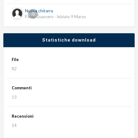
Nuova chitarra
0
Paolo Guaccero
· Iniziato
9 Marzo
Statistiche download
File
82
Commenti
13
Recensioni
14