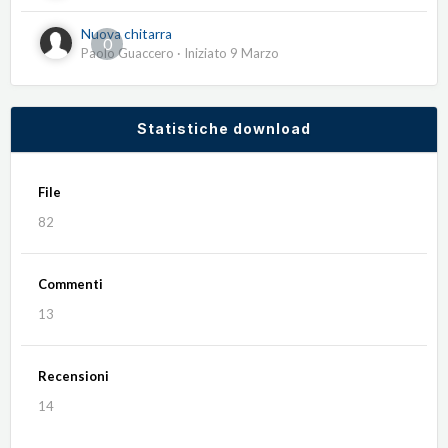
Nuova chitarra
0
Paolo Guaccero
· Iniziato
9 Marzo
Statistiche download
File
82
Commenti
13
Recensioni
14