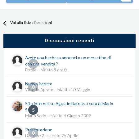
Vai alla lista discussioni
Discussioni recenti
Avete una bacheca annunci o un mercatino di
0
compra-vendita ?
Ercole
· Iniziato
8 ore fa
Nuovo iscritto
0
Vittorio Aprato
· Iniziato
10 Maggio
Sito internet su Agustín Barrios a cura di Mario
5
Serio
Mario Serio
· Iniziato
4 Giugno 2009
Presentazione
0
Damis672
· Iniziato
25 Aprile