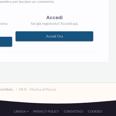
membro per lasciare un commento
Accedi
ostra
Sei già registrato? Accedi qui.
Accedi Ora
corridoio.
MUS - Musica al Museo
LINGUA
PRIVACY POLICY
CONTATTACI
COOKIES