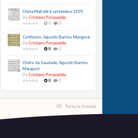
China Mail del 6 settembre 1929
Da
Cristiano Porqueddu
0
0
Confesión, Agustín Barrios Mangoré
Da
Cristiano Porqueddu
8
0
Chôro da Saudade, Agustín Barrios
Mangoré
Da
Cristiano Porqueddu
8
0
Tutte le Attività