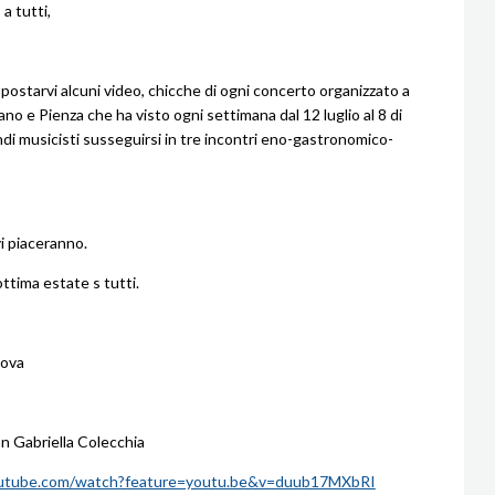
a tutti,
 postarvi alcuni video, chicche di ogni concerto organizzato a
no e Pienza che ha visto ogni settimana dal 12 luglio al 8 di
di musicisti susseguirsi in tre incontri eno-gastronomico-
i piaceranno.
ttima estate s tutti.
tova
n Gabriella Colecchia
youtube.com/watch?feature=youtu.be&v=duub17MXbRI