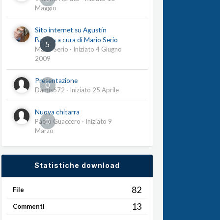
Maggio
Sito internet su Agustín
Barrios a cura di Mario Serio
5
Mario Serio
· Iniziato
4 Giugno
2009
Presentazione
0
Damis672
· Iniziato
25 Aprile
Nuova chitarra
0
Paolo Guaccero
· Iniziato
9
Marzo
Statistiche download
82
File
13
Commenti