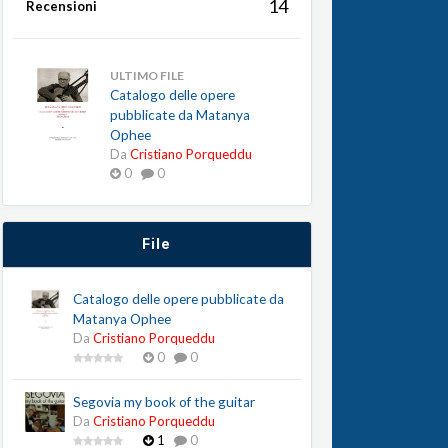
14
Recensioni
ULTIMO FILE
Catalogo delle opere
pubblicate da Matanya
Ophee
Da
Cristiano Porqueddu
0
0
File
Catalogo delle opere pubblicate da
Matanya Ophee
Da
Cristiano Porqueddu
0
0
Segovia my book of the guitar
Da
Cristiano Porqueddu
1
0