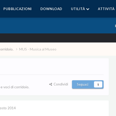
PUBBLICAZIONI
DOWNLOAD
UTILITÀ
ATTIVITÀ
corridoio.
MUS - Musica al Museo
Condividi
Seguaci
1
 voci di corridoio.
osto 2014