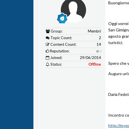
Buongiorno 
Oggi vorrei
San Gimigna
Group:
Membri
agosto gran
Topic Count:
2
turistici.
Content Count:
14
Reputation:
0
Joined:
29/06/2014
Spero che v
Status:
Offline
Auguro un'o
Daria Fedo
Incontro co
http://m.