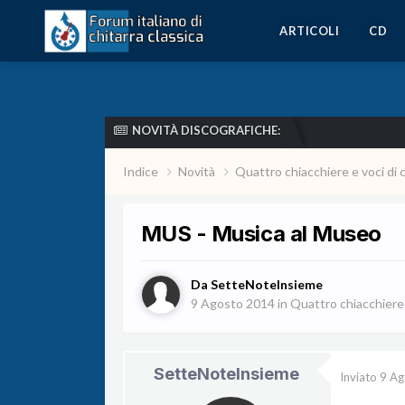
ARTICOLI
CD
NOVITÀ DISCOGRAFICHE:
Indice
Novità
Quattro chiacchiere e voci di 
MUS - Musica al Museo
Da
SetteNoteInsieme
9 Agosto 2014
in
Quattro chiacchiere e
SetteNoteInsieme
Inviato
9 Ag