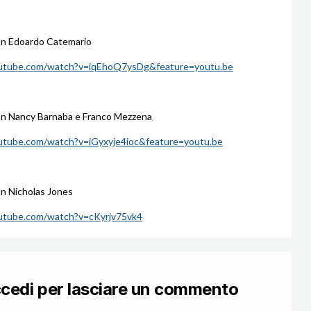
on Edoardo Catemario
outube.com/watch?v=iqEhoQ7ysDg&feature=youtu.be
on Nancy Barnaba e Franco Mezzena
outube.com/watch?v=iGyxyje4ioc&feature=youtu.be
n Nicholas Jones
outube.com/watch?v=cKyrjv75vk4
ccedi per lasciare un commento