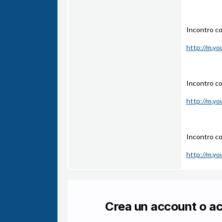
Incontro c
http://m.y
Incontro c
http://m.y
Incontro co
http://m.y
Crea un account o a