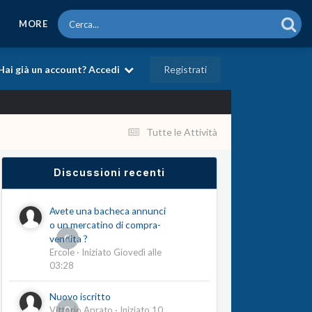
MORE
Registrati
Hai già un account? Accedi
Tutte le Attività
Discussioni recenti
Avete una bacheca annunci
o un mercatino di compra-
0
vendita ?
Ercole
· Iniziato
Giovedì alle
03:28
Nuovo iscritto
0
Vittorio Aprato
· Iniziato
10