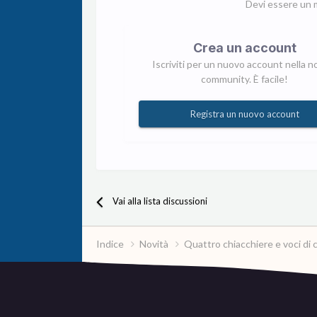
Devi essere un 
Crea un account
Iscriviti per un nuovo account nella n
community. È facile!
Registra un nuovo account
Vai alla lista discussioni
Indice
Novità
Quattro chiacchiere e voci di 