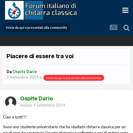
Inizia da qui e presentati alla community
Piacere di essere tra voi
Da
Ospite Dario
9 Settembre 2014
in
Inizia da qui e presentati alla community
Ospite Dario
Inviato
9 Settembre 2014
Ciao a tutti!!!
Sono uno studente universitario che ha studiato chitarra classica per un
pò di anni, ho sostenuto l'esame di teoria e solfeggio e poi di quinto anno,