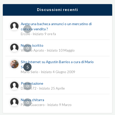
Discussioni recenti
Avete una bacheca annunci o un mercatino di
0
compra-vendita ?
Ercole
· Iniziato
9 ore fa
Nuovo iscritto
0
Vittorio Aprato
· Iniziato
10 Maggio
Sito internet su Agustín Barrios a cura di Mario
5
Serio
Mario Serio
· Iniziato
4 Giugno 2009
Presentazione
0
Damis672
· Iniziato
25 Aprile
Nuova chitarra
0
Paolo Guaccero
· Iniziato
9 Marzo