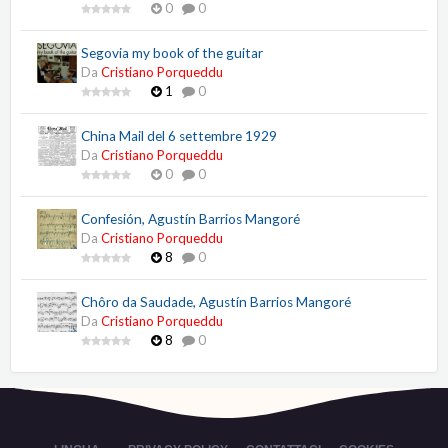
0
0
Segovia my book of the guitar
Da
Cristiano Porqueddu
1
0
China Mail del 6 settembre 1929
Da
Cristiano Porqueddu
0
0
Confesión, Agustín Barrios Mangoré
Da
Cristiano Porqueddu
8
0
Chôro da Saudade, Agustín Barrios Mangoré
Da
Cristiano Porqueddu
8
0