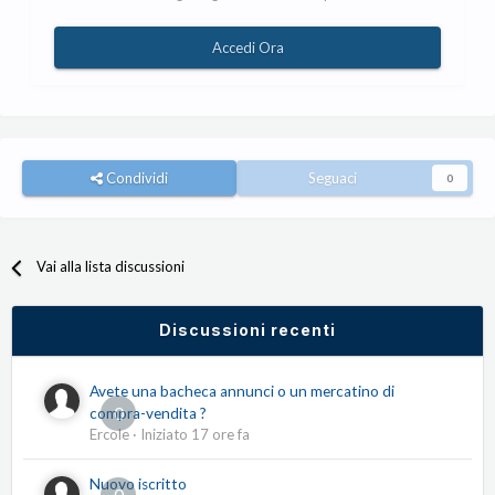
Accedi Ora
Condividi
Seguaci
0
Vai alla lista discussioni
Discussioni recenti
Avete una bacheca annunci o un mercatino di
0
compra-vendita ?
Ercole
· Iniziato
17 ore fa
Nuovo iscritto
0