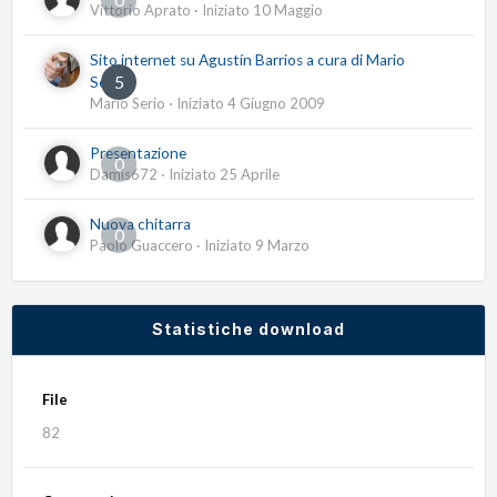
Vittorio Aprato
· Iniziato
10 Maggio
Sito internet su Agustín Barrios a cura di Mario
5
Serio
Mario Serio
· Iniziato
4 Giugno 2009
Presentazione
0
Damis672
· Iniziato
25 Aprile
Nuova chitarra
0
Paolo Guaccero
· Iniziato
9 Marzo
Statistiche download
File
82