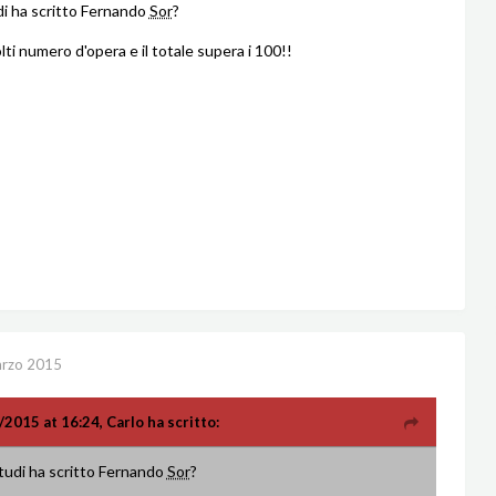
i ha scritto Fernando
Sor
?
ti numero d'opera e il totale supera i 100!!
rzo 2015
3/2015 at 16:24, Carlo ha scritto:
tudi ha scritto Fernando
Sor
?