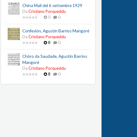
China Mail del 6 settembre 1929
Da
Cristiano Porqueddu
0
0
Confesión, Agustín Barrios Mangoré
Da
Cristiano Porqueddu
8
0
Chôro da Saudade, Agustín Barrios
Mangoré
Da
Cristiano Porqueddu
8
0