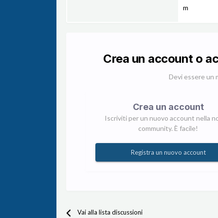
m
Crea un account o a
Devi essere un 
Crea un account
Iscriviti per un nuovo account nella n
community. È facile!
Registra un nuovo account
Vai alla lista discussioni