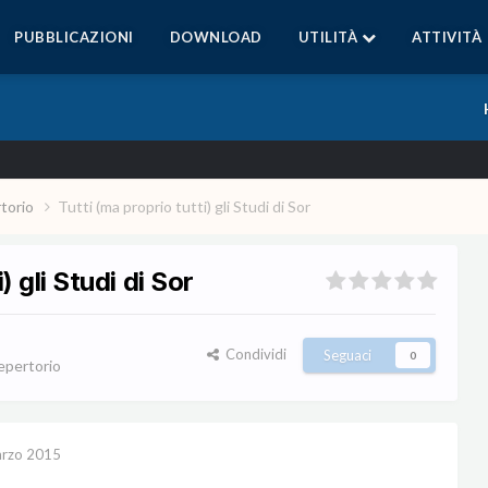
PUBBLICAZIONI
DOWNLOAD
UTILITÀ
ATTIVITÀ
rtorio
Tutti (ma proprio tutti) gli Studi di Sor
) gli Studi di Sor
Condividi
Seguaci
0
repertorio
rzo 2015