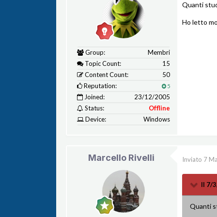
Quanti stud
Ho letto mol
Group:
Membri
Topic Count:
15
Content Count:
50
Reputation:
5
Joined:
23/12/2005
Status:
Offline
Device:
Windows
Marcello Rivelli
Inviato
7 Ma
Il 7/
Quanti s