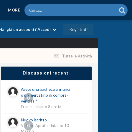
MORE
Registrati
Hai già un account? Accedi
Tutte le Attività
Discussioni recenti
Avete una bacheca annunci
o un mercatino di compra-
0
vendita ?
Ercole
· Iniziato
8 ore fa
Nuovo iscritto
0
Vittorio Aprato
· Iniziato
10
Maggio