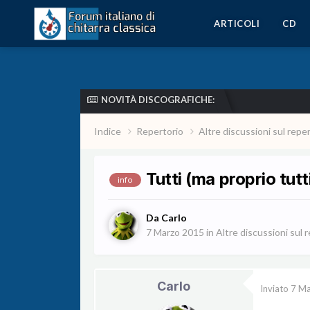
ARTICOLI
CD
NOVITÀ DISCOGRAFICHE:
Indice
Repertorio
Altre discussioni sul repe
Tutti (ma proprio tutti
info
Da
Carlo
7 Marzo 2015
in
Altre discussioni sul 
Carlo
Inviato
7 Ma