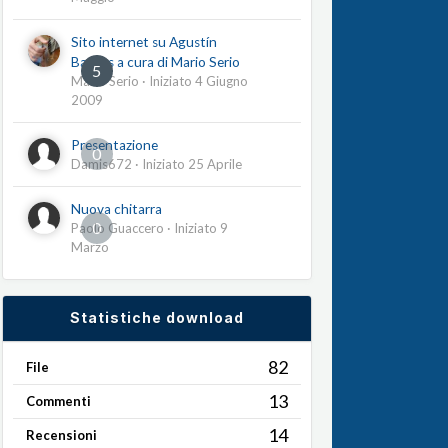
Sito internet su Agustín
Barrios a cura di Mario Serio
5
Mario Serio
· Iniziato
4 Giugno
2009
Presentazione
0
Damis672
· Iniziato
25 Aprile
Nuova chitarra
0
Paolo Guaccero
· Iniziato
9
Marzo
Statistiche download
82
File
13
Commenti
14
Recensioni