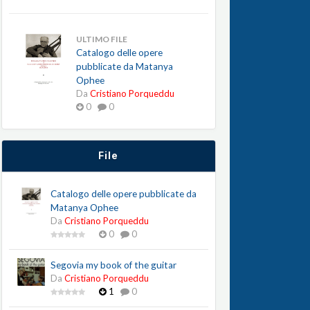
ULTIMO FILE
Catalogo delle opere
pubblicate da Matanya
Ophee
Da
Cristiano Porqueddu
0
0
File
Catalogo delle opere pubblicate da
Matanya Ophee
Da
Cristiano Porqueddu
0
0
Segovia my book of the guitar
Da
Cristiano Porqueddu
1
0