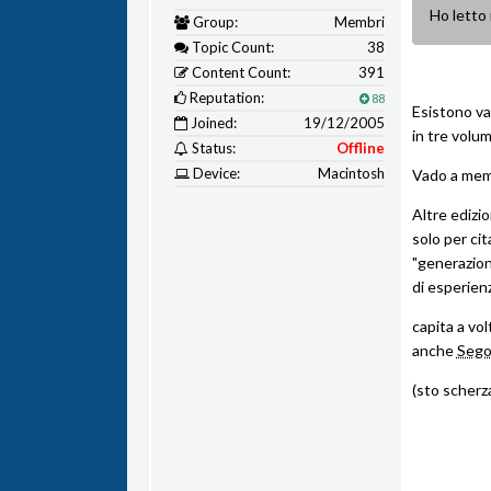
Ho letto 
Group:
Membri
Topic Count:
38
Content Count:
391
Reputation:
88
Esistono var
Joined:
19/12/2005
in tre volum
Status:
Offline
Device:
Macintosh
Vado a memor
Altre edizio
solo per cit
"generazioni
di esperien
capita a vol
anche
Sego
(sto scherz