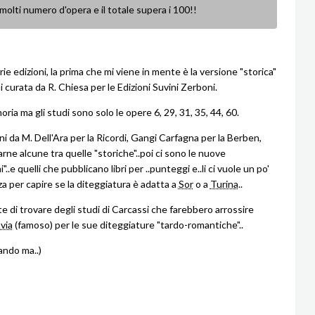
molti numero d'opera e il totale supera i 100!!
ie edizioni, la prima che mi viene in mente è la versione "storica"
i curata da R. Chiesa per le Edizioni Suvini Zerboni.
ia ma gli studi sono solo le opere 6, 29, 31, 35, 44, 60.
ni da M. Dell'Ara per la Ricordi, Gangi Carfagna per la Berben,
arne alcune tra quelle "storiche"..poi ci sono le nuove
"..e quelli che pubblicano libri per ..punteggi e..li ci vuole un po'
za per capire se la diteggiatura è adatta a
Sor
o a
Turina
..
te di trovare degli studi di Carcassi che farebbero arrossire
via
(famoso) per le sue diteggiature "tardo-romantiche"..
ando ma..)