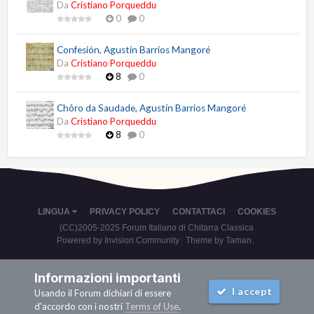
Da
Cristiano Porqueddu
0
0
Confesión, Agustín Barrios Mangoré
Da
Cristiano Porqueddu
8
0
Chôro da Saudade, Agustín Barrios Mangoré
Da
Cristiano Porqueddu
8
0
LINGUA
PRIVACY POLICY
CONTATTACI
COOKIES
(CC)2005-2025 Forum Italiano di Chitarra Classica
Powered by Invision Community
Theme by Taman.
Informazioni importanti
I accept
Usando il Forum dichiari di essere
d'accordo con i nostri
Terms of Use
.