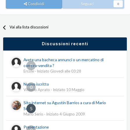
Condividi
Seguaci
0
Vai alla lista discussioni
Discussioni recenti
Avete una bacheca annunci o un mercatino di
0
compra-vendita ?
Ercole
· Iniziato
Giovedì alle 03:28
Nuovo iscritto
0
Vittorio Aprato
· Iniziato
10 Maggio
Sito internet su Agustín Barrios a cura di Mario
5
Serio
Mario Serio
· Iniziato
4 Giugno 2009
Presentazione
0