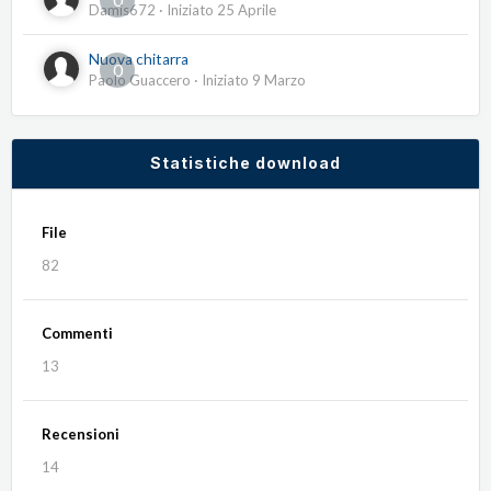
Damis672
· Iniziato
25 Aprile
Nuova chitarra
0
Paolo Guaccero
· Iniziato
9 Marzo
Statistiche download
File
82
Commenti
13
Recensioni
14