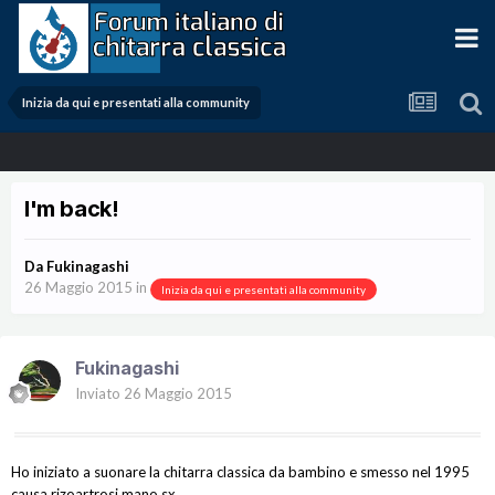
Inizia da qui e presentati alla community
I'm back!
Da
Fukinagashi
26 Maggio 2015
in
Inizia da qui e presentati alla community
Fukinagashi
Inviato
26 Maggio 2015
Ho iniziato a suonare la chitarra classica da bambino e smesso nel 1995
causa rizoartrosi mano sx.