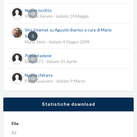
Nuovo iscritto
0
Vittorio Aprato
· Iniziato
10 Maggio
Sito internet su Agustín Barrios a cura di Mario
5
Serio
Mario Serio
· Iniziato
4 Giugno 2009
Presentazione
0
Damis672
· Iniziato
25 Aprile
Nuova chitarra
0
Paolo Guaccero
· Iniziato
9 Marzo
Statistiche download
File
82