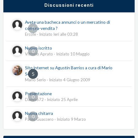
Discussioni recenti
Avete una bacheca annunci o un mercatino di
0
compra-vendita ?
Ercole
· Iniziato
Ieri alle 03:28
Nuovo iscritto
0
Vittorio Aprato
· Iniziato
10 Maggio
Sito internet su Agustín Barrios a cura di Mario
5
Serio
Mario Serio
· Iniziato
4 Giugno 2009
Presentazione
0
Damis672
· Iniziato
25 Aprile
Nuova chitarra
0
Paolo Guaccero
· Iniziato
9 Marzo