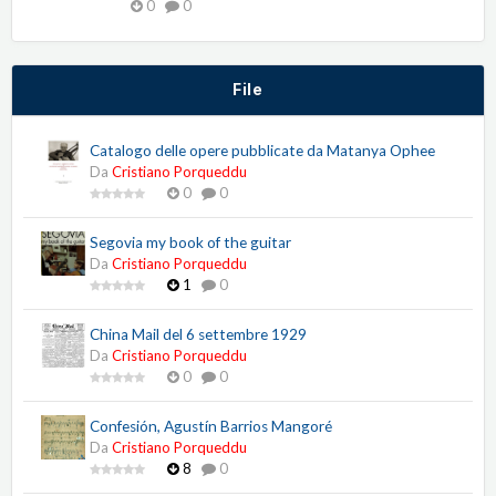
0
0
File
Catalogo delle opere pubblicate da Matanya Ophee
Da
Cristiano Porqueddu
0
0
Segovia my book of the guitar
Da
Cristiano Porqueddu
1
0
China Mail del 6 settembre 1929
Da
Cristiano Porqueddu
0
0
Confesión, Agustín Barrios Mangoré
Da
Cristiano Porqueddu
8
0