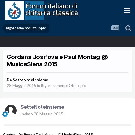
Rigorosamente Off-Topic
Gordana Josifova e Paul Montag @
MusicaSiena 2015
Da
SetteNoteInsieme
28 Maggio 2015
in
Rigorosamente Off-Topic
SetteNoteInsieme
Inviato
28 Maggio 2015