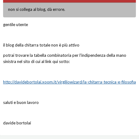
non si collega al blog, dà errore.
gentile utente
il blog della chitarra totale non è più attivo
potrai trovare la tabella combinatoria per l'indipendenza della mano
sinistra nel sito di cui al link qui sotto:
http://davidebortolai.xoom.it/virgiliowizard/la-chitarra-tecnica-e-filosofia
saluti e buon lavoro
davide bortolai