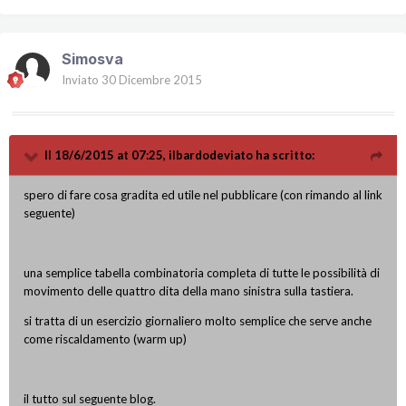
Simosva
Inviato
30 Dicembre 2015
Il 18/6/2015 at 07:25, ilbardodeviato ha scritto:
spero di fare cosa gradita ed utile nel pubblicare (con rimando al link
seguente)
una semplice tabella combinatoria completa di tutte le possibilità di
movimento delle quattro dita della mano sinistra sulla tastiera.
si tratta di un esercizio giornaliero molto semplice che serve anche
come riscaldamento (warm up)
il tutto sul seguente blog.