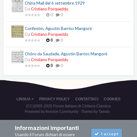
China Mail del 6 settembre 1929
Da
Cristiano Porqueddu
0
0
Confesión, Agustín Barrios Mangoré
Da
Cristiano Porqueddu
8
0
Chôro da Saudade, Agustín Barrios Mangoré
Da
Cristiano Porqueddu
8
0
LINGUA
PRIVACY POLICY
CONTATTACI
COOKIES
(CC)2005-2025 Forum Italiano di Chitarra Classica
Powered by Invision Community
Theme by Taman.
Informazioni importanti
I accept
Usando il Forum dichiari di essere