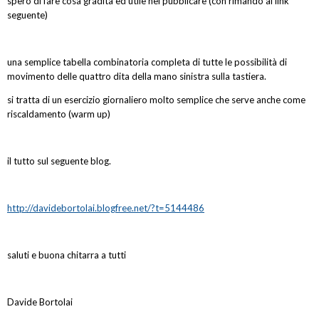
spero di fare cosa gradita ed utile nel pubblicare (con rimando al link
seguente)
una semplice tabella combinatoria completa di tutte le possibilità di
movimento delle quattro dita della mano sinistra sulla tastiera.
si tratta di un esercizio giornaliero molto semplice che serve anche come
riscaldamento (warm up)
il tutto sul seguente blog.
http://davidebortolai.blogfree.net/?t=5144486
saluti e buona chitarra a tutti
Davide Bortolai