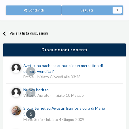
Condividi
Seguaci
1
Vai alla lista discussioni
Discussioni recenti
Avete una bacheca annunci o un mercatino di
0
compra-vendita ?
Ercole
· Iniziato
Giovedì alle 03:28
Nuovo iscritto
0
Vittorio Aprato
· Iniziato
10 Maggio
Sito internet su Agustín Barrios a cura di Mario
5
Serio
Mario Serio
· Iniziato
4 Giugno 2009