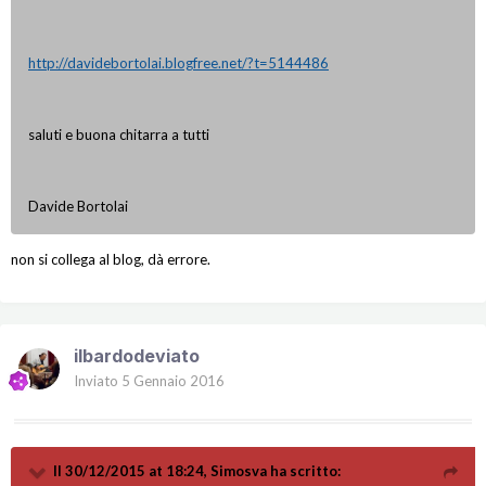
http://davidebortolai.blogfree.net/?t=5144486
saluti e buona chitarra a tutti
Davide Bortolai
non si collega al blog, dà errore.
ilbardodeviato
Inviato
5 Gennaio 2016
Il 30/12/2015 at 18:24, Simosva ha scritto: