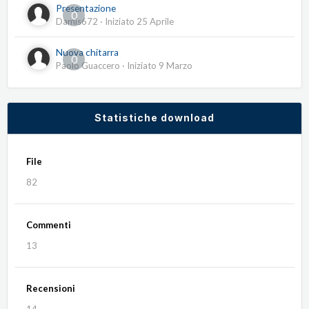
Presentazione
0
Damis672
· Iniziato
25 Aprile
Nuova chitarra
0
Paolo Guaccero
· Iniziato
9 Marzo
Statistiche download
File
82
Commenti
13
Recensioni