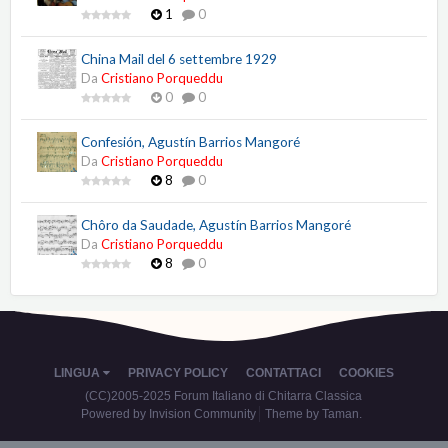
1
0
China Mail del 6 settembre 1929
Da
Cristiano Porqueddu
0
0
Confesión, Agustín Barrios Mangoré
Da
Cristiano Porqueddu
8
0
Chôro da Saudade, Agustín Barrios Mangoré
Da
Cristiano Porqueddu
8
0
LINGUA
PRIVACY POLICY
CONTATTACI
COOKIES
(CC)2005-2025 Forum Italiano di Chitarra Classica
Powered by Invision Community
Theme by Taman.