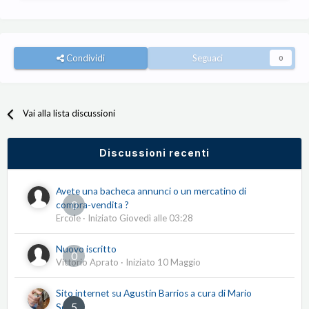
Condividi
Seguaci
0
Vai alla lista discussioni
Discussioni recenti
Avete una bacheca annunci o un mercatino di
0
compra-vendita ?
Ercole
· Iniziato
Giovedì alle 03:28
Nuovo iscritto
0
Vittorio Aprato
· Iniziato
10 Maggio
Sito internet su Agustín Barrios a cura di Mario
5
Serio