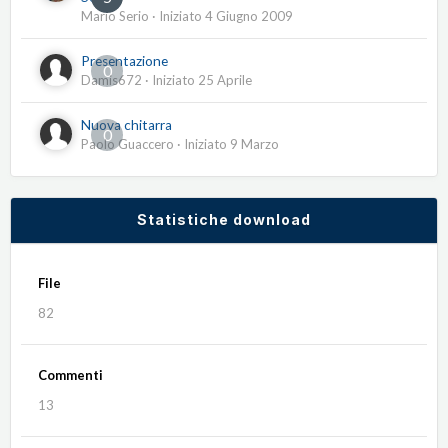
Mario Serio
· Iniziato
4 Giugno 2009
Presentazione
0
Damis672
· Iniziato
25 Aprile
Nuova chitarra
0
Paolo Guaccero
· Iniziato
9 Marzo
Statistiche download
File
82
Commenti
13