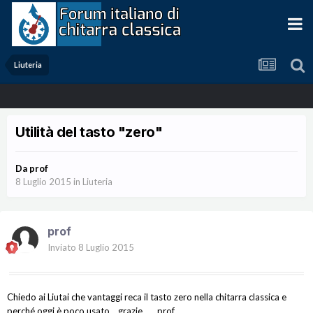
Liuteria
Utilità del tasto "zero"
Da
prof
8 Luglio 2015
in
Liuteria
prof
Inviato
8 Luglio 2015
Chiedo ai Liutai che vantaggi reca il tasto zero nella chitarra classica e
perché oggi è poco usato... grazie. prof.