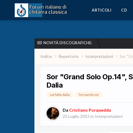
ARTICOLI
CD
NOVITÀ DISCOGRAFICHE:
Indice
Repertorio
Interpretazioni
Sor "Gr
Sor "Grand Solo Op.14", S
Dalia
carlotta dalia
fernando sor
Da
Cristiano Porqueddu
25 Luglio 2015
in
Interpretazioni