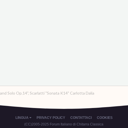
and Solo Op.14", Scarlatti "Sonata K14" Carlotta Dalia
LINGUA
PRIVACY POLICY
CONTATTACI
COOKIES
(CC)2005-2025 Forum Italiano di Chitarra Classica