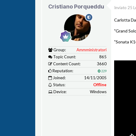
Cristiano Porqueddu
Inviato
25 L
Carlotta Da
"Grand Sol
"Sonata K14
Group:
Ammministratori
Topic Count:
865
Content Count:
3660
Reputation:
229
Joined:
14/11/2005
Status:
Offline
Device:
Windows