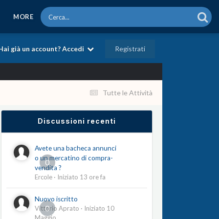
MORE
Registrati
Hai già un account? Accedi
Tutte le Attività
Discussioni recenti
Avete una bacheca annunci
o un mercatino di compra-
0
vendita ?
Ercole
· Iniziato
13 ore fa
Nuovo iscritto
0
Vittorio Aprato
· Iniziato
10
Maggio