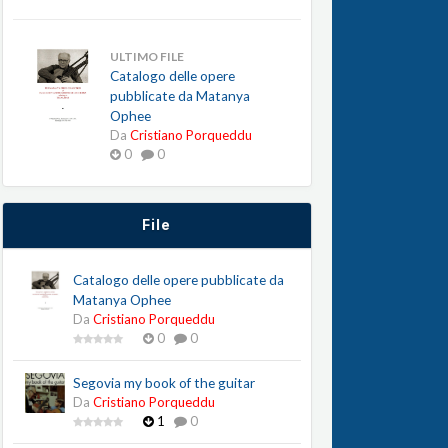
ULTIMO FILE
Catalogo delle opere
pubblicate da Matanya
Ophee
Da
Cristiano Porqueddu
0
0
File
Catalogo delle opere pubblicate da
Matanya Ophee
Da
Cristiano Porqueddu
0
0
Segovia my book of the guitar
Da
Cristiano Porqueddu
1
0