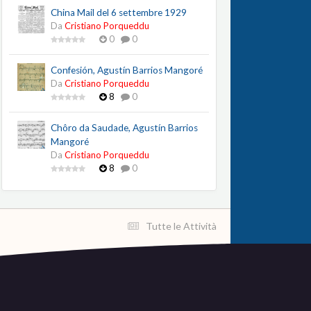
China Mail del 6 settembre 1929
Da
Cristiano Porqueddu
0
0
Confesión, Agustín Barrios Mangoré
Da
Cristiano Porqueddu
8
0
Chôro da Saudade, Agustín Barrios
Mangoré
Da
Cristiano Porqueddu
8
0
Tutte le Attività