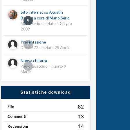
Sito internet su Agustín
Barrios a cura di Mario Serio
5
Mario Serio
· Iniziato
4 Giugno
2009
Presentazione
0
Damis672
· Iniziato
25 Aprile
Nuova chitarra
0
Paolo Guaccero
· Iniziato
9
Marzo
Statistiche download
82
File
13
Commenti
14
Recensioni