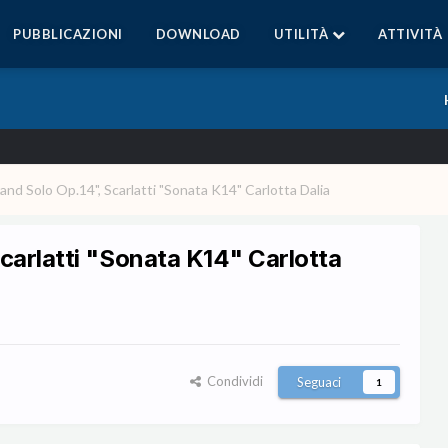
PUBBLICAZIONI
DOWNLOAD
UTILITÀ
ATTIVITÀ
and Solo Op.14", Scarlatti "Sonata K14" Carlotta Dalia
carlatti "Sonata K14" Carlotta
Condividi
Seguaci
1