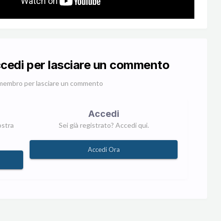
ccedi per lasciare un commento
membro per lasciare un commento
Accedi
ostra
Sei già registrato? Accedi qui.
Accedi Ora