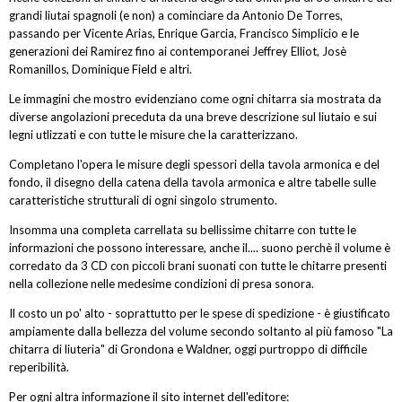
grandi liutai spagnoli (e non) a cominciare da Antonio De Torres,
passando per Vicente Arias, Enrique Garcia, Francisco Simplicio e le
generazioni dei Ramirez fino ai contemporanei Jeffrey Elliot, Josè
Romanillos, Dominique Field e altri.
Le immagini che mostro evidenziano come ogni chitarra sia mostrata da
diverse angolazioni preceduta da una breve descrizione sul liutaio e sui
legni utlizzati e con tutte le misure che la caratterizzano.
Completano l'opera le misure degli spessori della tavola armonica e del
fondo, il disegno della catena della tavola armonica e altre tabelle sulle
caratteristiche strutturali di ogni singolo strumento.
Insomma una completa carrellata su bellissime chitarre con tutte le
informazioni che possono interessare, anche il.... suono perchè il volume è
corredato da 3 CD con piccoli brani suonati con tutte le chitarre presenti
nella collezione nelle medesime condizioni di presa sonora.
Il costo un po' alto - soprattutto per le spese di spedizione - è giustificato
ampiamente dalla bellezza del volume secondo soltanto al più famoso "La
chitarra di liuteria" di Grondona e Waldner, oggi purtroppo di difficile
reperibilità.
Per ogni altra informazione il sito internet dell'editore: