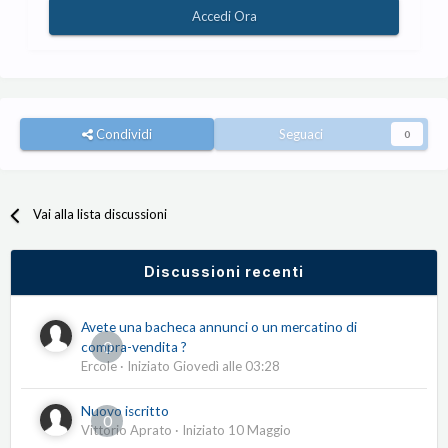
Accedi Ora
Condividi
Seguaci
0
Vai alla lista discussioni
Discussioni recenti
Avete una bacheca annunci o un mercatino di
0
compra-vendita ?
Ercole
· Iniziato
Giovedì alle 03:28
Nuovo iscritto
0
Vittorio Aprato
· Iniziato
10 Maggio