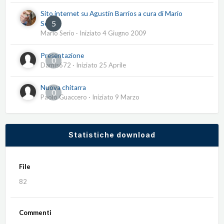
Sito internet su Agustín Barrios a cura di Mario
5
Serio
Mario Serio
· Iniziato
4 Giugno 2009
Presentazione
0
Damis672
· Iniziato
25 Aprile
Nuova chitarra
0
Paolo Guaccero
· Iniziato
9 Marzo
Statistiche download
File
82
Commenti