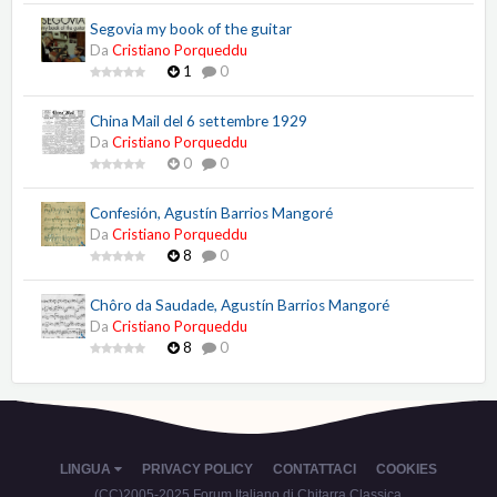
Segovia my book of the guitar
Da
Cristiano Porqueddu
1
0
China Mail del 6 settembre 1929
Da
Cristiano Porqueddu
0
0
Confesión, Agustín Barrios Mangoré
Da
Cristiano Porqueddu
8
0
Chôro da Saudade, Agustín Barrios Mangoré
Da
Cristiano Porqueddu
8
0
LINGUA
PRIVACY POLICY
CONTATTACI
COOKIES
(CC)2005-2025 Forum Italiano di Chitarra Classica