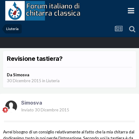
Liuteria
Revisione tastiera?
Da
Simosva
30 Dicembre 2015
in
Liuteria
Simosva
Inviato
30 Dicembre 2015
Avrei bisogno di un consiglio relativamente al fatto che la mia chitarra dal
dodicesimo tasto in poi perde l'intonazione. Secondo voi la tastiera è da