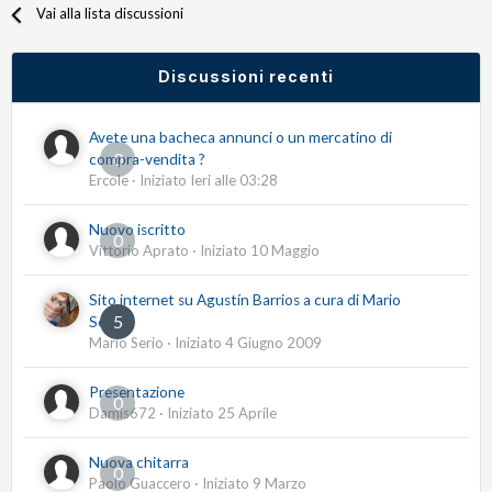
Vai alla lista discussioni
Discussioni recenti
Avete una bacheca annunci o un mercatino di
0
compra-vendita ?
Ercole
· Iniziato
Ieri alle 03:28
Nuovo iscritto
0
Vittorio Aprato
· Iniziato
10 Maggio
Sito internet su Agustín Barrios a cura di Mario
5
Serio
Mario Serio
· Iniziato
4 Giugno 2009
Presentazione
0
Damis672
· Iniziato
25 Aprile
Nuova chitarra
0
Paolo Guaccero
· Iniziato
9 Marzo