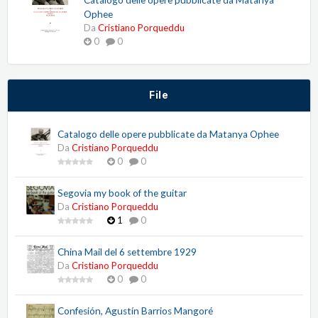
Catalogo delle opere pubblicate da Matanya
Ophee
Da
Cristiano Porqueddu
0
0
File
Catalogo delle opere pubblicate da Matanya Ophee
Da
Cristiano Porqueddu
0
0
Segovia my book of the guitar
Da
Cristiano Porqueddu
1
0
China Mail del 6 settembre 1929
Da
Cristiano Porqueddu
0
0
Confesión, Agustín Barrios Mangoré