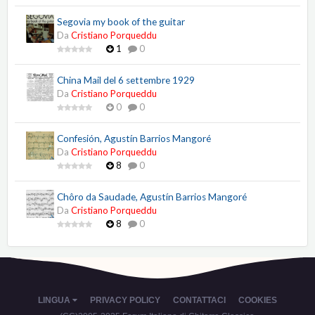
Segovia my book of the guitar
Da
Cristiano Porqueddu
1
0
China Mail del 6 settembre 1929
Da
Cristiano Porqueddu
0
0
Confesión, Agustín Barrios Mangoré
Da
Cristiano Porqueddu
8
0
Chôro da Saudade, Agustín Barrios Mangoré
Da
Cristiano Porqueddu
8
0
LINGUA
PRIVACY POLICY
CONTATTACI
COOKIES