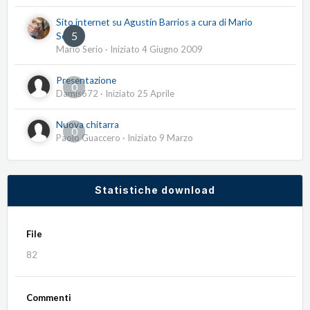
Sito internet su Agustín Barrios a cura di Mario
5
Serio
Mario Serio
· Iniziato
4 Giugno 2009
Presentazione
0
Damis672
· Iniziato
25 Aprile
Nuova chitarra
0
Paolo Guaccero
· Iniziato
9 Marzo
Statistiche download
File
82
Commenti