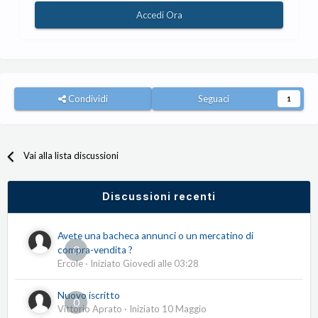
Accedi Ora
Condividi
Seguaci
1
Vai alla lista discussioni
Discussioni recenti
Avete una bacheca annunci o un mercatino di
0
compra-vendita ?
Ercole
· Iniziato
Giovedì alle 03:28
Nuovo iscritto
0
Vittorio Aprato
· Iniziato
10 Maggio