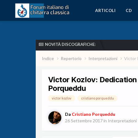
ARTICOLI
CD
NOVITÀ DISCOGRAFICHE:
Indice
Repertorio
Interpretazioni
Victor 
Victor Kozlov: Dedication 
Porqueddu
victor kozlov
cristiano porqueddu
Da
Cristiano Porqueddu
26 Settembre 2017
in
Interpretazioni