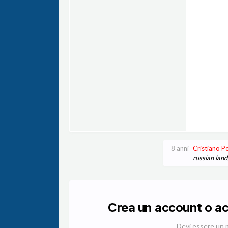
8 anni
Cristiano 
russian lan
Crea un account o a
Devi essere un 