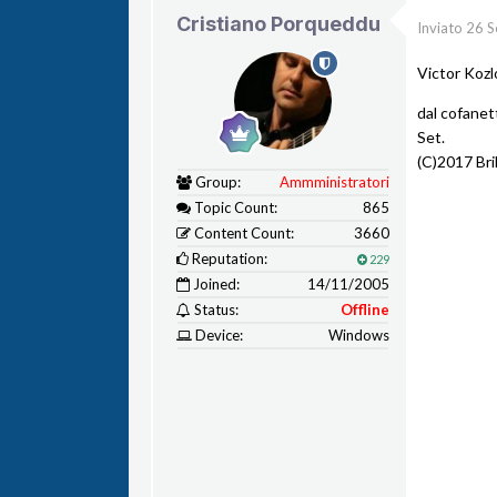
Cristiano Porqueddu
Inviato
26 S
Victor Kozl
dal cofanet
Set.
(C)2017 Bril
Group:
Ammministratori
Topic Count:
865
Content Count:
3660
Reputation:
229
Joined:
14/11/2005
Status:
Offline
Device:
Windows