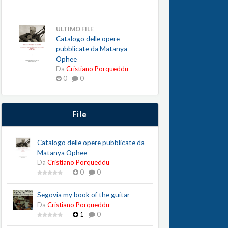
ULTIMO FILE
Catalogo delle opere
pubblicate da Matanya
Ophee
Da
Cristiano Porqueddu
0
0
File
Catalogo delle opere pubblicate da
Matanya Ophee
Da
Cristiano Porqueddu
0
0
Segovia my book of the guitar
Da
Cristiano Porqueddu
1
0