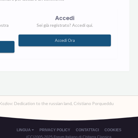
Accedi
ostra
Sei già registrato? Accedi qui.
Accedi Ora
Kozlov: Dedication to the russian land, Cristiano Porqueddu
LINGUA
PRIVACY POLICY
CONTATTACI
COOKIES
(CC)2005-2025 Forum Italiano di Chitarra Classica