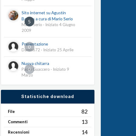
Sito internet su Agustín
Barrios a cura di Mario Serio
5
Mario Serio
· Iniziato
4 Giugno
2009
Presentazione
0
Damis672
· Iniziato
25 Aprile
Nuova chitarra
0
Paolo Guaccero
· Iniziato
9
Marzo
Statistiche download
82
File
13
Commenti
14
Recensioni