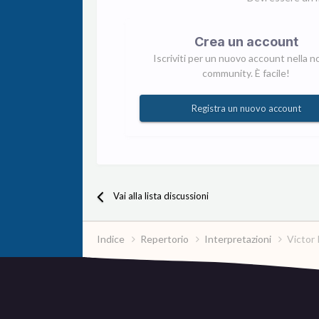
Crea un account
Iscriviti per un nuovo account nella n
community. È facile!
Registra un nuovo account
Vai alla lista discussioni
Indice
Repertorio
Interpretazioni
Victor 