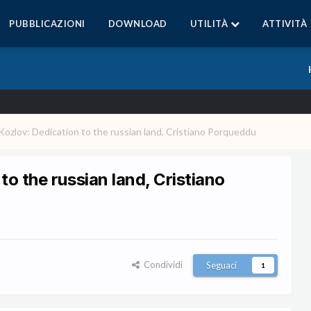
PUBBLICAZIONI
DOWNLOAD
UTILITÀ
ATTIVITÀ
Kozlov: Dedication to the russian land, Cristiano Porqueddu
to the russian land, Cristiano
Condividi
Seguaci
1