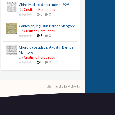
China Mail del 6 settembre 1929
Da
Cristiano Porqueddu
0
0
Confesión, Agustín Barrios Mangoré
Da
Cristiano Porqueddu
8
0
Chôro da Saudade, Agustín Barrios
Mangoré
Da
Cristiano Porqueddu
8
0
Tutte le Attività