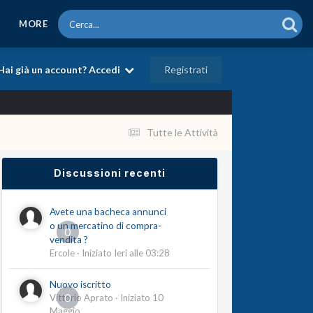
MORE
Registrati
Hai già un account? Accedi
Tutte le Attività
Discussioni recenti
Avete una bacheca annunci
o un mercatino di compra-
0
vendita ?
Ercole
· Iniziato
Ieri alle 03:28
Nuovo iscritto
0
Vittorio Aprato
· Iniziato
10
Maggio