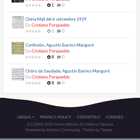
1
0
China Mail del 6 settembre 1929
Da
Cristiano Porqueddu
0
0
Confesión, Agustín Barrios Mangoré
Da
Cristiano Porqueddu
8
0
Chôro da Saudade, Agustín Barrios Mangoré
Da
Cristiano Porqueddu
8
0
LINGUA
PRIVACY POLICY
CONTATTACI
COOKIES
(CC)2005-2025 Forum Italiano di Chitarra Classica
Powered by Invision Community
Theme by Taman.