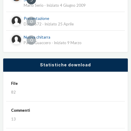
Mario Serio
· Iniziato
4 Giugno 2009
Presentazione
0
Damis672
· Iniziato
25 Aprile
Nuova chitarra
0
Paolo Guaccero
· Iniziato
9 Marzo
Statistiche download
File
82
Commenti
13