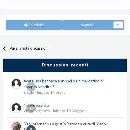
Condividi
Seguaci
1
Vai alla lista discussioni
Discussioni recenti
Avete una bacheca annunci o un mercatino di
0
compra-vendita ?
Ercole
· Iniziato
14 ore fa
Nuovo iscritto
0
Vittorio Aprato
· Iniziato
10 Maggio
Sito internet su Agustín Barrios a cura di Mario
5
Serio