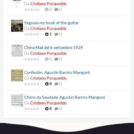
Da
Cristiano Porqueddu
0
0
Segovia my book of the guitar
Da
Cristiano Porqueddu
1
0
China Mail del 6 settembre 1929
Da
Cristiano Porqueddu
0
0
Confesión, Agustín Barrios Mangoré
Da
Cristiano Porqueddu
8
0
Chôro da Saudade, Agustín Barrios Mangoré
Da
Cristiano Porqueddu
8
0