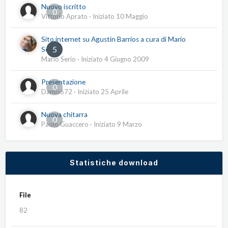
Nuovo iscritto
0
Vittorio Aprato
· Iniziato
10 Maggio
Sito internet su Agustín Barrios a cura di Mario
5
Serio
Mario Serio
· Iniziato
4 Giugno 2009
Presentazione
0
Damis672
· Iniziato
25 Aprile
Nuova chitarra
0
Paolo Guaccero
· Iniziato
9 Marzo
Statistiche download
File
82