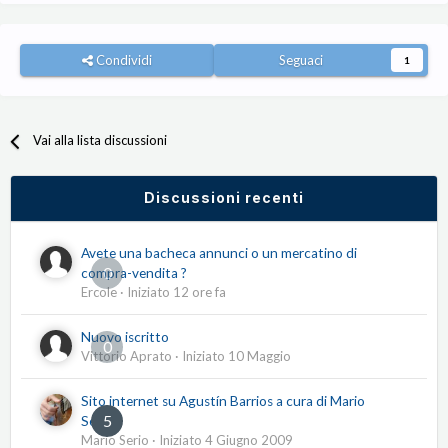
Condividi
Seguaci
1
Vai alla lista discussioni
Discussioni recenti
Avete una bacheca annunci o un mercatino di
0
compra-vendita ?
Ercole
· Iniziato
12 ore fa
Nuovo iscritto
0
Vittorio Aprato
· Iniziato
10 Maggio
Sito internet su Agustín Barrios a cura di Mario
5
Serio
Mario Serio
· Iniziato
4 Giugno 2009