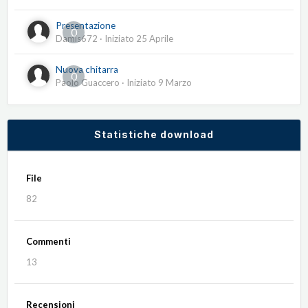
Presentazione
0
Damis672
· Iniziato
25 Aprile
Nuova chitarra
0
Paolo Guaccero
· Iniziato
9 Marzo
Statistiche download
File
82
Commenti
13
Recensioni