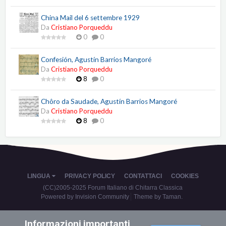
China Mail del 6 settembre 1929
Da
Cristiano Porqueddu
0
0
Confesión, Agustín Barrios Mangoré
Da
Cristiano Porqueddu
8
0
Chôro da Saudade, Agustín Barrios Mangoré
Da
Cristiano Porqueddu
8
0
LINGUA
PRIVACY POLICY
CONTATTACI
COOKIES
(CC)2005-2025 Forum Italiano di Chitarra Classica
Powered by Invision Community
Theme by Taman.
Informazioni importanti