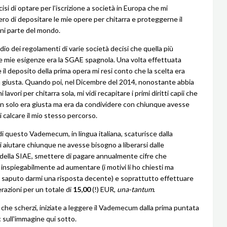
si di optare per l’iscrizione a società in Europa che mi
ro di depositare le mie opere per chitarra e proteggerne il
gni parte del mondo.
io dei regolamenti di varie società decisi che quella più
e mie esigenze era la SGAE spagnola. Una volta effettuata
 e il deposito della prima opera mi resi conto che la scelta era
a giusta. Quando poi, nel Dicembre del 2014, nonostante abbia
 lavori per chitarra sola, mi vidi recapitare i primi diritti capii che
on solo era giusta ma era da condividere con chiunque avesse
 calcare il mio stesso percorso.
di questo Vademecum, in lingua italiana, scaturisce dalla
i aiutare chiunque ne avesse bisogno a liberarsi dalle
 della SIAE, smettere di pagare annualmente cifre che
inspiegabilmente ad aumentare (i motivi li ho chiesti ma
saputo darmi una risposta decente) e soprattutto effettuare
razioni per un totale di
15,00
(!) EUR,
una-tantum
.
che scherzi, iniziate a leggere il Vademecum dalla prima puntata
c sull'immagine qui sotto.