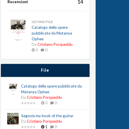
14
Recensioni
ULTIMO FILE
Catalogo delle opere
pubblicate da Matanya
Ophee
Da
Cristiano Porqueddu
0
0
File
Catalogo delle opere pubblicate da
Matanya Ophee
Da
Cristiano Porqueddu
0
0
Segovia my book of the guitar
Da
Cristiano Porqueddu
1
0