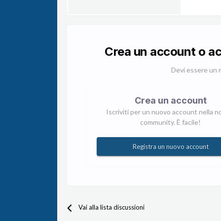
Crea un account o a
Devi essere un 
Crea un account
Iscriviti per un nuovo account nella n
community. È facile!
Registra un nuovo account
Vai alla lista discussioni