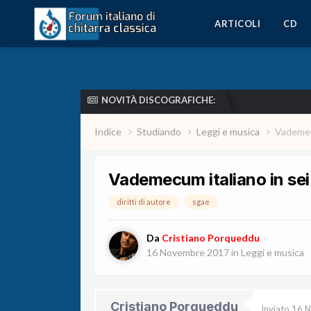
ARTICOLI
CD
NOVITÀ DISCOGRAFICHE:
Indice
Studiando
Leggi e musica
Vademecu
Vademecum italiano in sei 
diritti di autore
sgae
Da
Cristiano Porqueddu
16 Novembre 2017
in
Leggi e musica
Cristiano Porqueddu
Inviato
16 