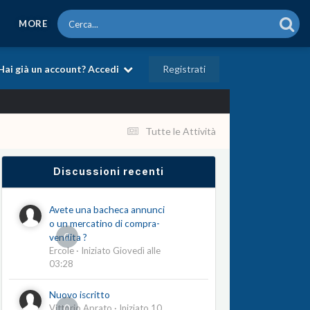
MORE
Registrati
Hai già un account? Accedi
Tutte le Attività
Discussioni recenti
Avete una bacheca annunci
o un mercatino di compra-
0
vendita ?
Ercole
· Iniziato
Giovedì alle
03:28
Nuovo iscritto
0
Vittorio Aprato
· Iniziato
10