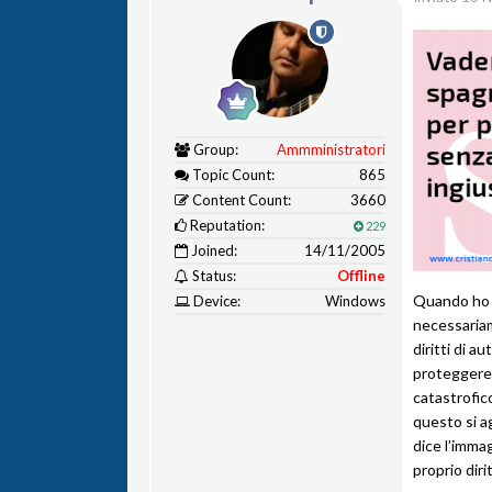
Group:
Ammministratori
Topic Count:
865
Content Count:
3660
Reputation:
229
Joined:
14/11/2005
Status:
Offline
Quando ho i
Device:
Windows
necessariam
diritti di a
proteggere i
catastrofico
questo si ag
dice l’imma
proprio diri