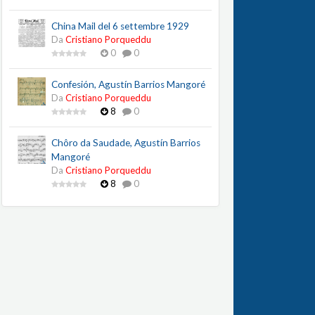
China Mail del 6 settembre 1929
Da
Cristiano Porqueddu
0
0
Confesión, Agustín Barrios Mangoré
Da
Cristiano Porqueddu
8
0
Chôro da Saudade, Agustín Barrios
Mangoré
Da
Cristiano Porqueddu
8
0