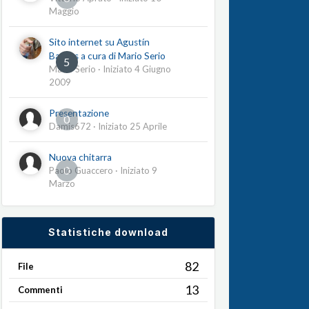
Maggio
Sito internet su Agustín
Barrios a cura di Mario Serio
5
Mario Serio
· Iniziato
4 Giugno
2009
Presentazione
0
Damis672
· Iniziato
25 Aprile
Nuova chitarra
0
Paolo Guaccero
· Iniziato
9
Marzo
Statistiche download
82
File
13
Commenti