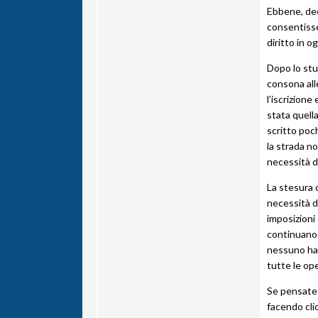
Ebbene, deci
consentisse
diritto in o
Dopo lo stud
consona all
l’iscrizione
stata quell
scritto pochi
la strada n
necessità di
La stesura 
necessità d
imposizioni
continuano 
nessuno ha 
tutte le ope
Se pensate 
facendo cli