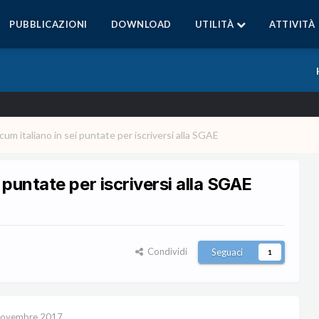
PUBBLICAZIONI
DOWNLOAD
UTILITÀ
ATTIVITÀ
m italiano in sei puntate per iscriversi alla SGAE
puntate per iscriversi alla SGAE
Condividi
Seguaci
1
Novembre 2017