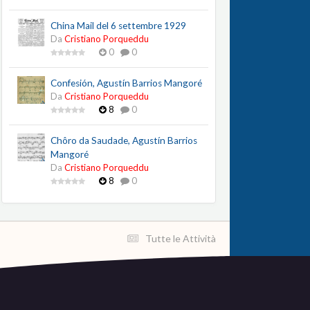
China Mail del 6 settembre 1929
Da
Cristiano Porqueddu
0
0
Confesión, Agustín Barrios Mangoré
Da
Cristiano Porqueddu
8
0
Chôro da Saudade, Agustín Barrios
Mangoré
Da
Cristiano Porqueddu
8
0
Tutte le Attività