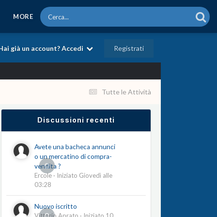
MORE
Registrati
Hai già un account? Accedi
Tutte le Attività
Discussioni recenti
Avete una bacheca annunci
o un mercatino di compra-
0
vendita ?
Ercole
· Iniziato
Giovedì alle
03:28
Nuovo iscritto
0
Vittorio Aprato
· Iniziato
10