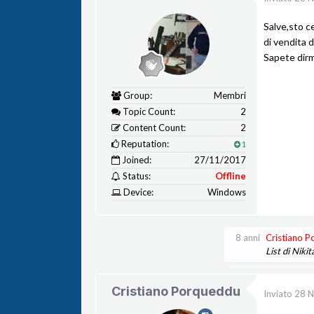
Salve,sto ce
di vendita d
Sapete dirm
Group:
Membri
Topic Count:
2
Content Count:
2
Reputation:
1
Joined:
27/11/2017
Status:
Offline
Device:
Windows
8 anni
Cristiano 
List di Niki
Cristiano Porqueddu
Inviato
28 