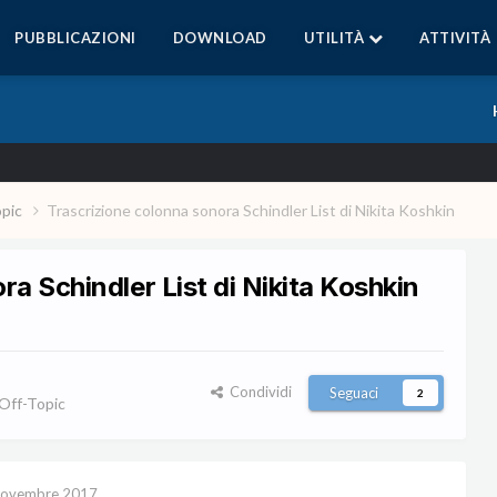
PUBBLICAZIONI
DOWNLOAD
UTILITÀ
ATTIVITÀ
opic
Trascrizione colonna sonora Schindler List di Nikita Koshkin
a Schindler List di Nikita Koshkin
Condividi
Seguaci
2
Off-Topic
Novembre 2017