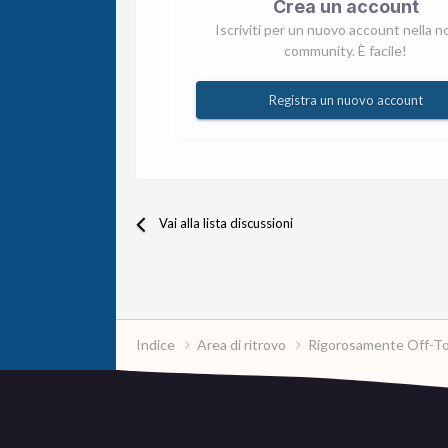
Crea un account
Iscriviti per un nuovo account nella n
community. È facile!
Registra un nuovo account
Vai alla lista discussioni
Indice
Area di ritrovo
Rigorosamente Off-T