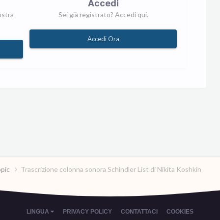
Accedi
ostra
Sei già registrato? Accedi qui.
Accedi Ora
opic
Trascrizione colonna sonora Schindler List di Nikita Koshkin
LINGUA
PRIVACY POLICY
CONTATTACI
COOKIES