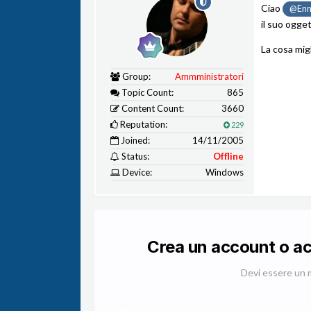
Ciao
@Enni
il suo ogget
La cosa mig
Group:
Ammministratori
Topic Count:
865
Content Count:
3660
Reputation:
229
Joined:
14/11/2005
Status:
Offline
Device:
Windows
Crea un account o a
Devi essere un 