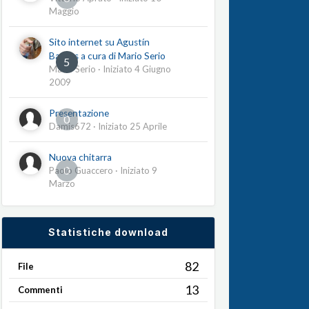
Maggio
Sito internet su Agustín
Barrios a cura di Mario Serio
5
Mario Serio
· Iniziato
4 Giugno
2009
Presentazione
0
Damis672
· Iniziato
25 Aprile
Nuova chitarra
0
Paolo Guaccero
· Iniziato
9
Marzo
Statistiche download
82
File
13
Commenti