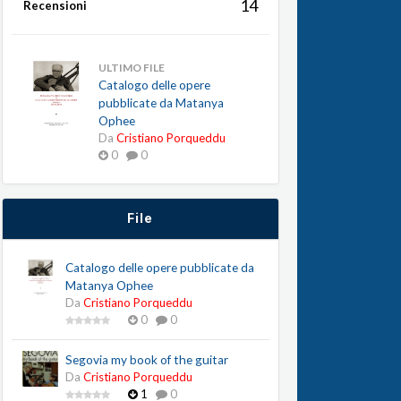
14
Recensioni
ULTIMO FILE
Catalogo delle opere
pubblicate da Matanya
Ophee
Da
Cristiano Porqueddu
0
0
File
Catalogo delle opere pubblicate da
Matanya Ophee
Da
Cristiano Porqueddu
0
0
Segovia my book of the guitar
Da
Cristiano Porqueddu
1
0