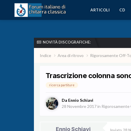
ARTICOLI
CD
NOVITÀ DISCOGRAFICHE:
Indice
Area di ritrovo
Rigorosamente Off-T
Trascrizione colonna sonor
ricerca partiture
Da
Ennio Schiavi
28 Novembre 2017
in
Rigorosamente 
Ennio Schiavi
Inviato
28 