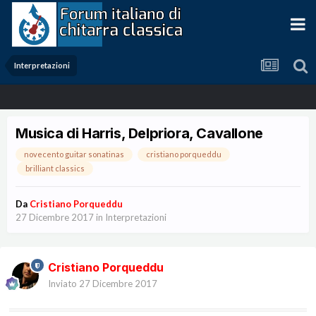
Interpretazioni
Musica di Harris, Delpriora, Cavallone
novecento guitar sonatinas
cristiano porqueddu
brilliant classics
Da
Cristiano Porqueddu
27 Dicembre 2017
in
Interpretazioni
Cristiano Porqueddu
Inviato
27 Dicembre 2017