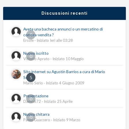
Discussioni recenti
Avete una bacheca annunci o un mercatino di
0
compra-vendita ?
Ercole
· Iniziato
Ieri alle 03:28
Nuovo iscritto
0
Vittorio Aprato
· Iniziato
10 Maggio
Sito internet su Agustín Barrios a cura di Mario
5
Serio
Mario Serio
· Iniziato
4 Giugno 2009
Presentazione
0
Damis672
· Iniziato
25 Aprile
Nuova chitarra
0
Paolo Guaccero
· Iniziato
9 Marzo