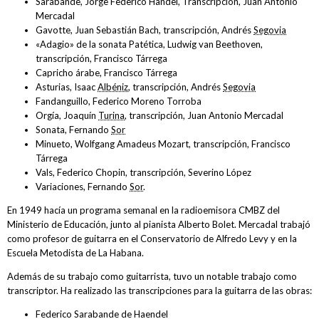
Sarabande, Jorge Federico Händel, Transcripción, Juan Antonio
Mercadal
Gavotte, Juan Sebastián Bach, transcripción, Andrés
Segovia
«Adagio» de la sonata Patética, Ludwig van Beethoven,
transcripción, Francisco Tárrega
Capricho árabe, Francisco Tárrega
Asturias, Isaac
Albéniz
, transcripción, Andrés
Segovia
Fandanguillo, Federico Moreno Torroba
Orgía, Joaquín
Turina
, transcripción, Juan Antonio Mercadal
Sonata, Fernando
Sor
Minueto, Wolfgang Amadeus Mozart, transcripción, Francisco
Tárrega
Vals, Federico Chopin, transcripción, Severino López
Variaciones, Fernando
Sor
.
En 1949 hacía un programa semanal en la radioemisora CMBZ del
Ministerio de Educación, junto al pianista Alberto Bolet. Mercadal trabajó
como profesor de guitarra en el Conservatorio de Alfredo Levy y en la
Escuela Metodista de La Habana.
Además de su trabajo como guitarrista, tuvo un notable trabajo como
transcriptor. Ha realizado las transcripciones para la guitarra de las obras:
Federico Sarabande de Haendel