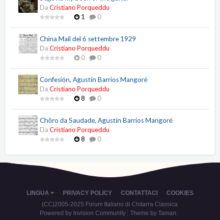
Da
Cristiano Porqueddu
1
0
China Mail del 6 settembre 1929
Da
Cristiano Porqueddu
0
0
Confesión, Agustín Barrios Mangoré
Da
Cristiano Porqueddu
8
0
Chôro da Saudade, Agustín Barrios Mangoré
Da
Cristiano Porqueddu
8
0
LINGUA
PRIVACY POLICY
CONTATTACI
COOKIES
(CC)2005-2025 Forum Italiano di Chitarra Classica
Powered by Invision Community
Theme by Taman.