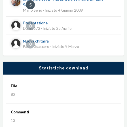
5
Serio
Mario Serio
· Iniziato
4 Giugno 2009
Presentazione
0
Damis672
· Iniziato
25 Aprile
Nuova chitarra
0
Paolo Guaccero
· Iniziato
9 Marzo
Statistiche download
File
82
Commenti
13