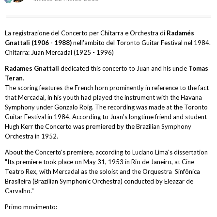
La registrazione del Concerto per Chitarra e Orchestra di
Radamés
Gnattali (1906 - 1988)
nell'ambito del Toronto Guitar Festival nel 1984.
Chitarra: Juan Mercadal (1925 - 1996)
Radames Gnattali
dedicated this concerto to Juan and his uncle
Tomas
Teran
.
The scoring features the French horn prominently in reference to the fact
that Mercadal, in his youth had played the instrument with the Havana
Symphony under Gonzalo Roig. The recording was made at the Toronto
Guitar Festival in 1984. According to Juan's longtime friend and student
Hugh Kerr the Concerto was premiered by the Brazilian Symphony
Orchestra in 1952.
About the Concerto's premiere, according to Luciano Lima's dissertation
"Its premiere took place on May 31, 1953 in Rio de Janeiro, at Cine
Teatro Rex, with Mercadal as the soloist and the Orquestra Sinfônica
Brasileira (Brazilian Symphonic Orchestra) conducted by Eleazar de
Carvalho."
Primo movimento: