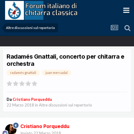
Altre discussioni sul repertorio
Radamés Gnattali, concerto per chitarra e
orchestra
radamés gnattali
juan mercadal
Da
Cristiano Porqueddu
22 Marzo 2018
in
Altre discussioni sul repertorio
Cristiano Porqueddu
Inviato
22 Marzo 2018