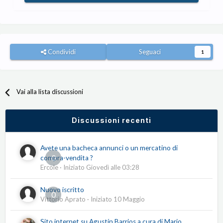
Condividi
Seguaci
1
Vai alla lista discussioni
Discussioni recenti
Avete una bacheca annunci o un mercatino di
0
compra-vendita ?
Ercole
· Iniziato
Giovedì alle 03:28
Nuovo iscritto
0
Vittorio Aprato
· Iniziato
10 Maggio
Sito internet su Agustín Barrios a cura di Mario