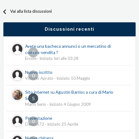
Vai alla lista discussioni
Discussioni recenti
Avete una bacheca annunci o un mercatino di
0
compra-vendita ?
Ercole
· Iniziato
Ieri alle 03:28
Nuovo iscritto
0
Vittorio Aprato
· Iniziato
10 Maggio
Sito internet su Agustín Barrios a cura di Mario
5
Serio
Mario Serio
· Iniziato
4 Giugno 2009
Presentazione
0
Damis672
· Iniziato
25 Aprile
Nuova chitarra