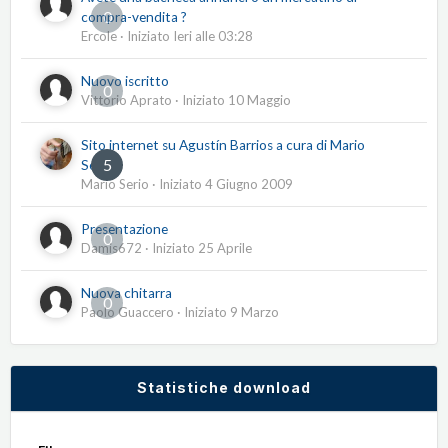
0
compra-vendita ?
Ercole
· Iniziato
Ieri alle 03:28
Nuovo iscritto
0
Vittorio Aprato
· Iniziato
10 Maggio
Sito internet su Agustín Barrios a cura di Mario
5
Serio
Mario Serio
· Iniziato
4 Giugno 2009
Presentazione
0
Damis672
· Iniziato
25 Aprile
Nuova chitarra
0
Paolo Guaccero
· Iniziato
9 Marzo
Statistiche download