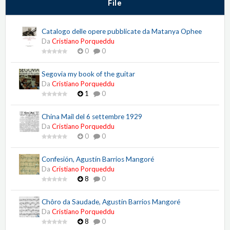
File
Catalogo delle opere pubblicate da Matanya Ophee
Da
Cristiano Porqueddu
0
0
Segovia my book of the guitar
Da
Cristiano Porqueddu
1
0
China Mail del 6 settembre 1929
Da
Cristiano Porqueddu
0
0
Confesión, Agustín Barrios Mangoré
Da
Cristiano Porqueddu
8
0
Chôro da Saudade, Agustín Barrios Mangoré
Da
Cristiano Porqueddu
8
0