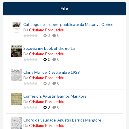
File
Catalogo delle opere pubblicate da Matanya Ophee
Da
Cristiano Porqueddu
0
0
Segovia my book of the guitar
Da
Cristiano Porqueddu
1
0
China Mail del 6 settembre 1929
Da
Cristiano Porqueddu
0
0
Confesión, Agustín Barrios Mangoré
Da
Cristiano Porqueddu
8
0
Chôro da Saudade, Agustín Barrios Mangoré
Da
Cristiano Porqueddu