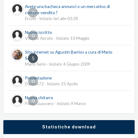
Avete una bacheca annunci o un mercatino di
0
compra-vendita ?
Ercole
· Iniziato
Ieri alle 03:28
Nuovo iscritto
0
Vittorio Aprato
· Iniziato
10 Maggio
Sito internet su Agustín Barrios a cura di Mario
5
Serio
Mario Serio
· Iniziato
4 Giugno 2009
Presentazione
0
Damis672
· Iniziato
25 Aprile
Nuova chitarra
0
Paolo Guaccero
· Iniziato
9 Marzo
Statistiche download