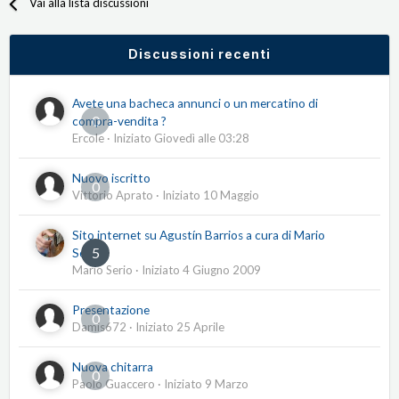
Vai alla lista discussioni
Discussioni recenti
Avete una bacheca annunci o un mercatino di
0
compra-vendita ?
Ercole
· Iniziato
Giovedì alle 03:28
Nuovo iscritto
0
Vittorio Aprato
· Iniziato
10 Maggio
Sito internet su Agustín Barrios a cura di Mario
5
Serio
Mario Serio
· Iniziato
4 Giugno 2009
Presentazione
0
Damis672
· Iniziato
25 Aprile
Nuova chitarra
0
Paolo Guaccero
· Iniziato
9 Marzo