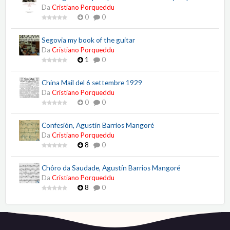
Da
Cristiano Porqueddu
0
0
Segovia my book of the guitar
Da
Cristiano Porqueddu
1
0
China Mail del 6 settembre 1929
Da
Cristiano Porqueddu
0
0
Confesión, Agustín Barrios Mangoré
Da
Cristiano Porqueddu
8
0
Chôro da Saudade, Agustín Barrios Mangoré
Da
Cristiano Porqueddu
8
0