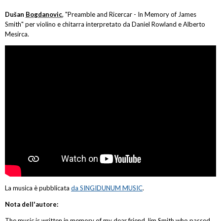
Dušan
Bogdanovic
, "Preamble and Ricercar - In Memory of James
Smith" per violino e chitarra interpretato da Daniel Rowland e Alberto
Mesirca.
La musica è pubblicata
da SINGIDUNUM MUSIC
.
Nota dell'autore:
The music is written in memory of my dear friend Jim Smith who passed