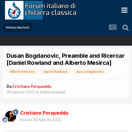
Interpretazioni
Dusan Bogdanovic, Preamble and Ricercar
[Daniel Rowland and Alberto Mesirca]
Alberto Mesirca
Daniel Rowland
dusan bogdanovic
Da
Cristiano Porqueddu
30 Agosto 2022
in
Interpretazioni
Cristiano Porqueddu
Inviato
30 Agosto 2022