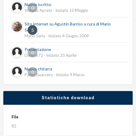
Nuovo iscritto
0
Vittorio Aprato
· Iniziato
10 Maggio
Sito internet su Agustín Barrios a cura di Mario
5
Serio
Mario Serio
· Iniziato
4 Giugno 2009
Presentazione
0
Damis672
· Iniziato
25 Aprile
Nuova chitarra
0
Paolo Guaccero
· Iniziato
9 Marzo
Statistiche download
File
82