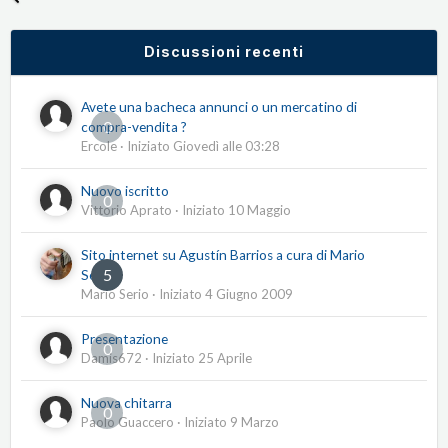
Discussioni recenti
Avete una bacheca annunci o un mercatino di
0
compra-vendita ?
Ercole
· Iniziato
Giovedì alle 03:28
Nuovo iscritto
0
Vittorio Aprato
· Iniziato
10 Maggio
Sito internet su Agustín Barrios a cura di Mario
5
Serio
Mario Serio
· Iniziato
4 Giugno 2009
Presentazione
0
Damis672
· Iniziato
25 Aprile
Nuova chitarra
0
Paolo Guaccero
· Iniziato
9 Marzo