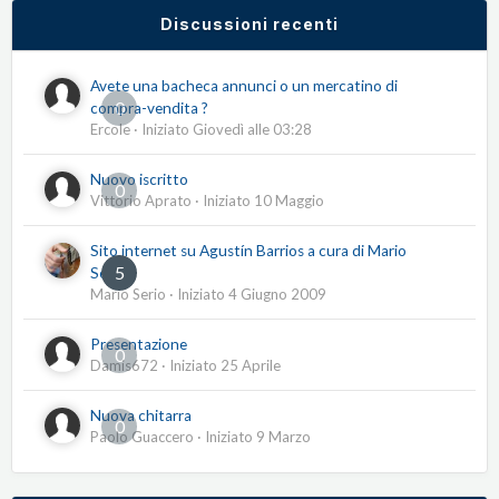
Discussioni recenti
Avete una bacheca annunci o un mercatino di
0
compra-vendita ?
Ercole
· Iniziato
Giovedì alle 03:28
Nuovo iscritto
0
Vittorio Aprato
· Iniziato
10 Maggio
Sito internet su Agustín Barrios a cura di Mario
5
Serio
Mario Serio
· Iniziato
4 Giugno 2009
Presentazione
0
Damis672
· Iniziato
25 Aprile
Nuova chitarra
0
Paolo Guaccero
· Iniziato
9 Marzo