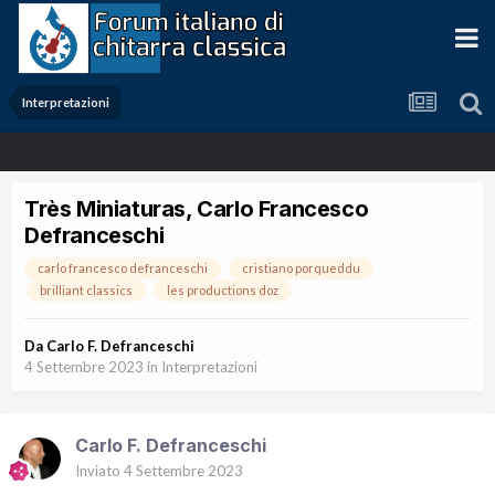
Interpretazioni
Très Miniaturas, Carlo Francesco
Defranceschi
carlo francesco defranceschi
cristiano porqueddu
brilliant classics
les productions doz
Da
Carlo F. Defranceschi
4 Settembre 2023
in
Interpretazioni
Carlo F. Defranceschi
Inviato
4 Settembre 2023