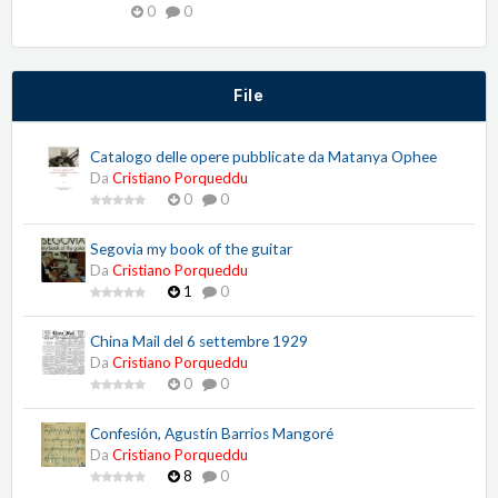
0
0
File
Catalogo delle opere pubblicate da Matanya Ophee
Da
Cristiano Porqueddu
0
0
Segovia my book of the guitar
Da
Cristiano Porqueddu
1
0
China Mail del 6 settembre 1929
Da
Cristiano Porqueddu
0
0
Confesión, Agustín Barrios Mangoré
Da
Cristiano Porqueddu
8
0