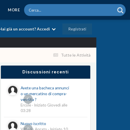
MORE
Registrati
Hai già un account? Accedi
Tutte le Attività
Discussioni recenti
Avete una bacheca annunci
o un mercatino di compra-
0
vendita ?
Ercole
· Iniziato
Giovedì alle
03:28
Nuovo iscritto
0
Vittorio Aprato
· Iniziato
10