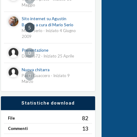
Maggio
Sito internet su Agustín
Barrios a cura di Mario Serio
5
Mario Serio
· Iniziato
4 Giugno
2009
Presentazione
0
Damis672
· Iniziato
25 Aprile
Nuova chitarra
0
Paolo Guaccero
· Iniziato
9
Marzo
Statistiche download
82
File
13
Commenti