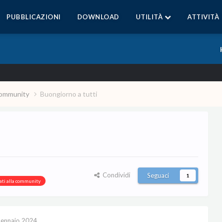
PUBBLICAZIONI
DOWNLOAD
UTILITÀ
ATTIVITÀ
a community
Buongiorno a tutti
Condividi
Seguaci
1
tati alla community
ennaio 2024