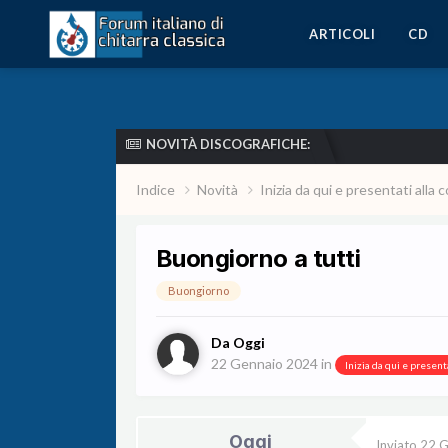
ARTICOLI
CD
NOVITÀ DISCOGRAFICHE:
Indice
Novità
Inizia da qui e presentati all
Buongiorno a tutti
Buongiorno
Da
Oggi
22 Gennaio 2024
in
Inizia da qui e presen
Oggi
Inviato
22 G