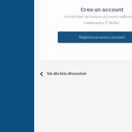
Crea un account
Iscriviti per un nuovo account nella n
community. È facile!
Registra un nuovo account
Vai alla lista discussioni