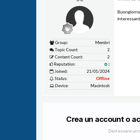
Buongiorno 
interessant
Group:
Membri
Topic Count:
2
Content Count:
2
Reputation:
2
Joined:
21/01/2024
Status:
Offline
Device:
Macintosh
Crea un account o a
Devi essere un 