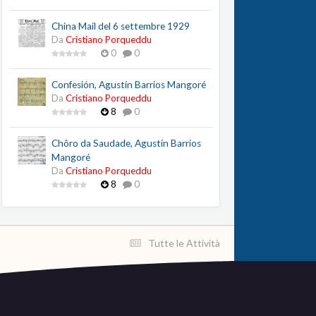
China Mail del 6 settembre 1929
Da
Cristiano Porqueddu
0
0
Confesión, Agustín Barrios Mangoré
Da
Cristiano Porqueddu
8
0
Chôro da Saudade, Agustín Barrios
Mangoré
Da
Cristiano Porqueddu
8
0
Tutte le Attività