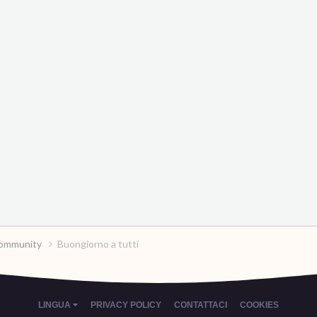
a community
Buongiorno a tutti
LINGUA
PRIVACY POLICY
CONTATTACI
COOKIES