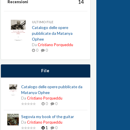
14
Recensioni
ULTIMO FILE
Catalogo delle opere
pubblicate da Matanya
Ophee
Da
Cristiano Porqueddu
0
0
File
Catalogo delle opere pubblicate da
Matanya Ophee
Da
Cristiano Porqueddu
0
0
Segovia my book of the guitar
Da
Cristiano Porqueddu
1
0