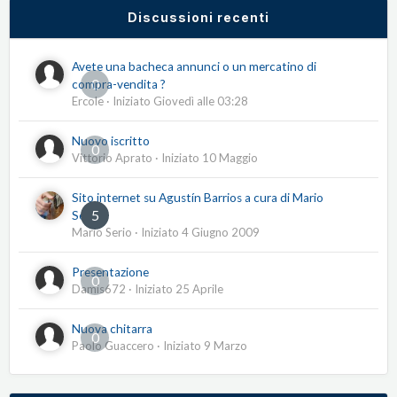
Discussioni recenti
Avete una bacheca annunci o un mercatino di
0
compra-vendita ?
Ercole
· Iniziato
Giovedì alle 03:28
Nuovo iscritto
0
Vittorio Aprato
· Iniziato
10 Maggio
Sito internet su Agustín Barrios a cura di Mario
5
Serio
Mario Serio
· Iniziato
4 Giugno 2009
Presentazione
0
Damis672
· Iniziato
25 Aprile
Nuova chitarra
0
Paolo Guaccero
· Iniziato
9 Marzo