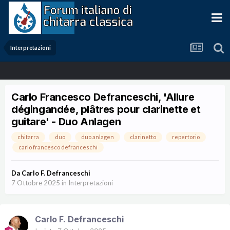
Interpretazioni
Carlo Francesco Defranceschi, 'Allure
dégingandée, plâtres pour clarinette et
guitare' - Duo Anlagen
chitarra
duo
duo anlagen
clarinetto
repertorio
carlo francesco defranceschi
Da
Carlo F. Defranceschi
7 Ottobre 2025
in
Interpretazioni
Carlo F. Defranceschi