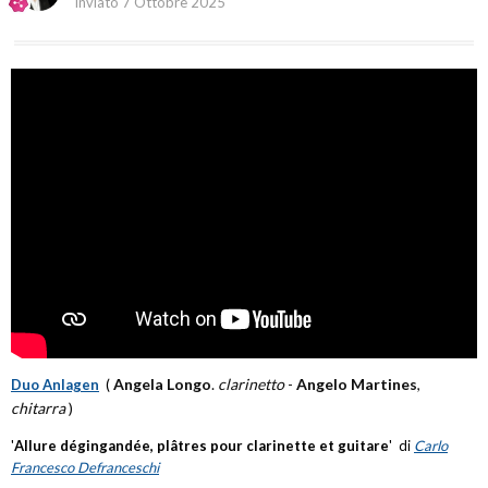
Inviato
7 Ottobre 2025
Angela Longo
.
clarinetto
-
Angelo Martines
,
Duo Anlagen
(
chitarra
)
'
Allure dégingandée, plâtres pour clarinette et guitare
' di
Carlo
Francesco Defranceschi