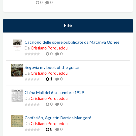
0
0
File
Catalogo delle opere pubblicate da Matanya Ophee
Da
Cristiano Porqueddu
0
0
Segovia my book of the guitar
Da
Cristiano Porqueddu
1
0
China Mail del 6 settembre 1929
Da
Cristiano Porqueddu
0
0
Confesión, Agustín Barrios Mangoré
Da
Cristiano Porqueddu
8
0