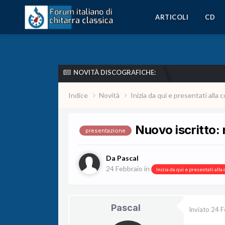
ARTICOLI
CD
NOVITÀ DISCOGRAFICHE:
Indice
Novità
Inizia da qui e presentati all
Nuovo iscritto:
presentazione
Da
Pascal
24 Febbraio
in
Inizia da qui e presentati all
Pascal
Inviato
24 F