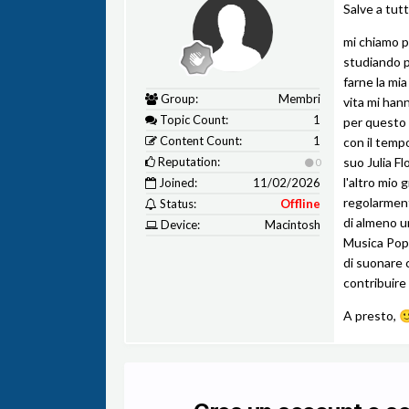
Salve a tutt
mi chiamo pa
studiando p
farne la mi
Group:
Membri
vita mi han
Topic Count:
1
per questo 
Content Count:
1
con il tempo
Reputation:
suo Julia F
0
l'altro mio
Joined:
11/02/2026
regolarment
Status:
Offline
di almeno un
Device:
Macintosh
Musica Popo
di suonare c
contribuire
A presto,
