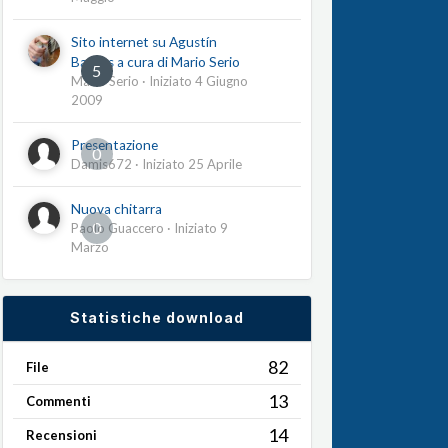
Sito internet su Agustín
Barrios a cura di Mario Serio
5
Mario Serio
· Iniziato
4 Giugno
2009
Presentazione
0
Damis672
· Iniziato
25 Aprile
Nuova chitarra
0
Paolo Guaccero
· Iniziato
9
Marzo
Statistiche download
82
File
13
Commenti
14
Recensioni