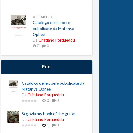
ULTIMO FILE
Catalogo delle opere
pubblicate da Matanya
Ophee
Da
Cristiano Porqueddu
0
0
File
Catalogo delle opere pubblicate da
Matanya Ophee
Da
Cristiano Porqueddu
0
0
Segovia my book of the guitar
Da
Cristiano Porqueddu
1
0