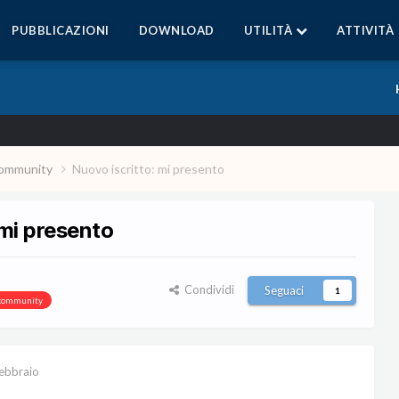
PUBBLICAZIONI
DOWNLOAD
UTILITÀ
ATTIVITÀ
a community
Nuovo iscritto: mi presento
 mi presento
Condividi
Seguaci
1
a community
ebbraio