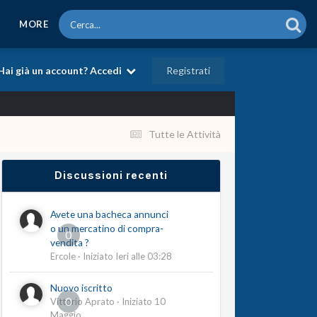
MORE
Registrati
Hai già un account? Accedi
Tutte le Attività
Discussioni recenti
Avete una bacheca annunci
o un mercatino di compra-
0
vendita ?
Ercole
· Iniziato
Ieri alle 03:28
Nuovo iscritto
0
Vittorio Aprato
· Iniziato
10
Maggio