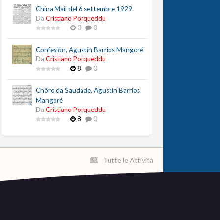
China Mail del 6 settembre 1929
Da
Cristiano Porqueddu
0
0
Confesión, Agustín Barrios Mangoré
Da
Cristiano Porqueddu
8
0
Chôro da Saudade, Agustín Barrios
Mangoré
Da
Cristiano Porqueddu
8
0
Tutte le Attività