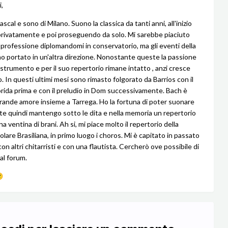
i,
scal e sono di Milano. Suono la classica da tanti anni, all'inizio
rivatamente e poi proseguendo da solo. Mi sarebbe piaciuto
a professione diplomandomi in conservatorio, ma gli eventi della
no portato in un'altra direzione. Nonostante queste la passione
strumento e per il suo repertorio rimane intatto , anzi cresce
. In questi ultimi mesi sono rimasto folgorato da Barrios con il
lorida prima e con il preludio in Dom successivamente. Bach è
 grande amore insieme a Tarrega. Ho la fortuna di poter suonare
e quindi mantengo sotto le dita e nella memoria un repertorio
a ventina di brani. Ah si, mi piace molto il repertorio della
lare Brasiliana, in primo luogo i choros. Mi è capitato in passato
on altri chitarristi e con una flautista. Cercherò ove possibile di
 al forum.
