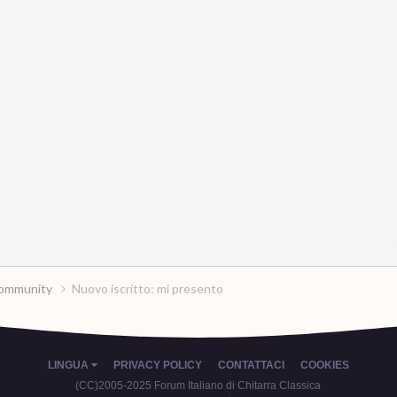
a community
Nuovo iscritto: mi presento
LINGUA
PRIVACY POLICY
CONTATTACI
COOKIES
(CC)2005-2025 Forum Italiano di Chitarra Classica