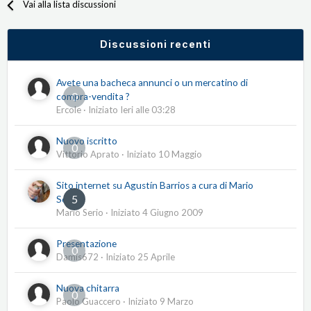
Vai alla lista discussioni
Discussioni recenti
Avete una bacheca annunci o un mercatino di
0
compra-vendita ?
Ercole
· Iniziato
Ieri alle 03:28
Nuovo iscritto
0
Vittorio Aprato
· Iniziato
10 Maggio
Sito internet su Agustín Barrios a cura di Mario
5
Serio
Mario Serio
· Iniziato
4 Giugno 2009
Presentazione
0
Damis672
· Iniziato
25 Aprile
Nuova chitarra
0
Paolo Guaccero
· Iniziato
9 Marzo