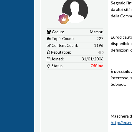
Segnalo l'i
da altri sit
della Comm
Group:
Membri
Eurodicautom
Topic Count:
227
disponibile 
Content Count:
1196
definizioni 
Reputation:
0
Joined:
31/01/2006
Status:
Offline
È possibile 
interesse, 
Subject.
Maschera di 
http://ec.e