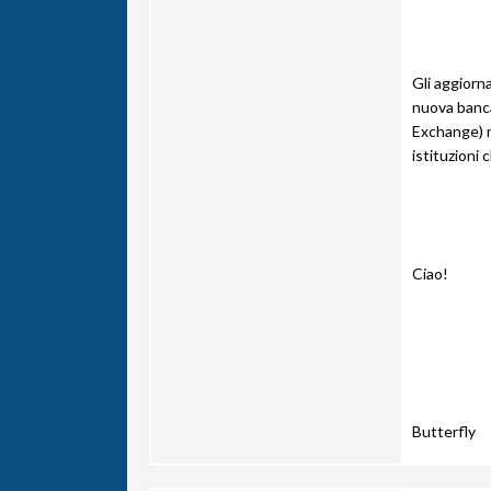
Gli aggiorn
nuova banca
Exchange) n
istituzioni
Ciao!
Butterfly