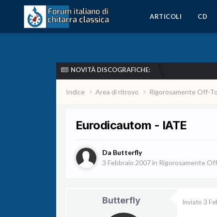
ARTICOLI
CD
NOVITÀ DISCOGRAFICHE:
Indice
Area di ritrovo
Rigorosamente Off-T
Eurodicautom - IATE
Da
Butterfly
3 Febbraio 2007
in
Rigorosamente Off
Butterfly
Inviato
3 Fe