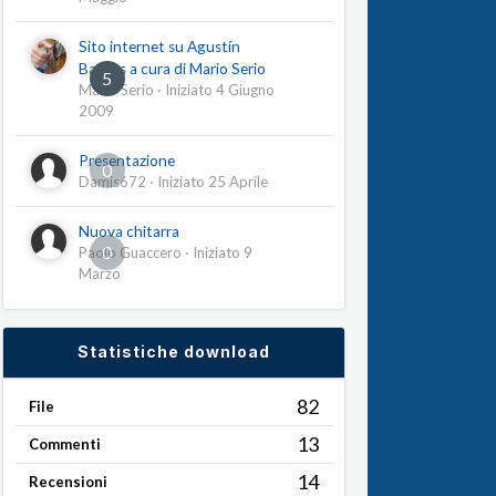
Sito internet su Agustín
Barrios a cura di Mario Serio
5
Mario Serio
· Iniziato
4 Giugno
2009
Presentazione
0
Damis672
· Iniziato
25 Aprile
Nuova chitarra
0
Paolo Guaccero
· Iniziato
9
Marzo
Statistiche download
82
File
13
Commenti
14
Recensioni