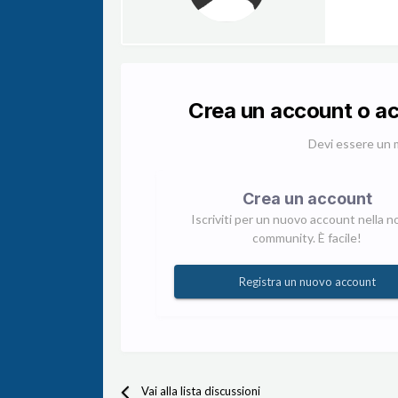
Crea un account o a
Devi essere un 
Crea un account
Iscriviti per un nuovo account nella n
community. È facile!
Registra un nuovo account
Vai alla lista discussioni