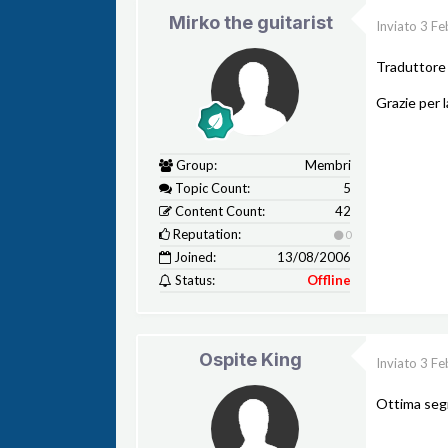
Mirko the guitarist
Inviato
3 Fe
Traduttore 
Grazie per 
Group:
Membri
Topic Count:
5
Content Count:
42
Reputation:
0
Joined:
13/08/2006
Status:
Offline
Ospite King
Inviato
3 Fe
Ottima seg