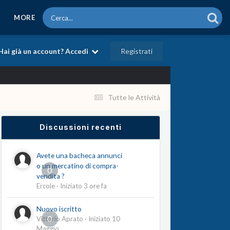
MORE
Registrati
Hai già un account? Accedi
Tutte le Attività
Discussioni recenti
Avete una bacheca annunci
o un mercatino di compra-
0
vendita ?
Ercole
· Iniziato
3 ore fa
Nuovo iscritto
0
Vittorio Aprato
· Iniziato
10
Maggio