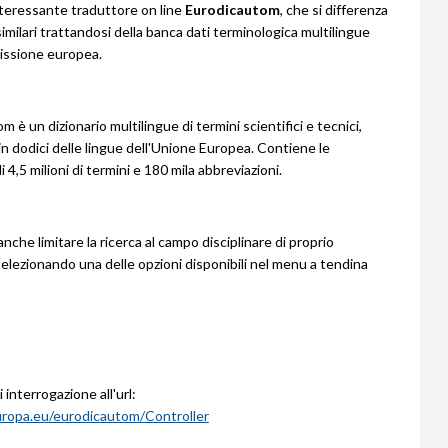
nteressante traduttore on line
Eurodicautom
, che si differenza
i similari trattandosi della banca dati terminologica multilingue
issione europea.
 è un dizionario multilingue di termini scientifici e tecnici,
in dodici delle lingue dell'Unione Europea. Contiene le
di 4,5 milioni di termini e 180 mila abbreviazioni.
anche limitare la ricerca al campo disciplinare di proprio
selezionando una delle opzioni disponibili nel menu a tendina
interrogazione all'url:
uropa.eu/eurodicautom/Controller