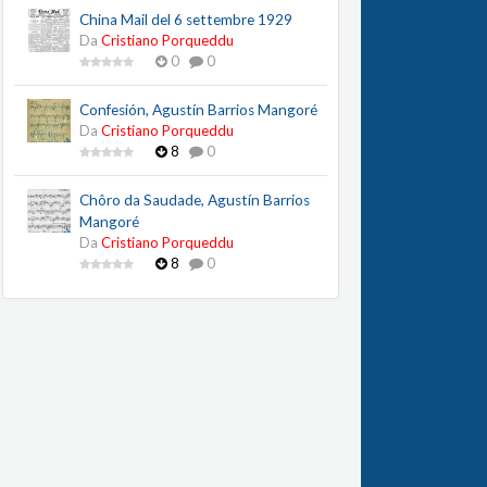
China Mail del 6 settembre 1929
Da
Cristiano Porqueddu
0
0
Confesión, Agustín Barrios Mangoré
Da
Cristiano Porqueddu
8
0
Chôro da Saudade, Agustín Barrios
Mangoré
Da
Cristiano Porqueddu
8
0