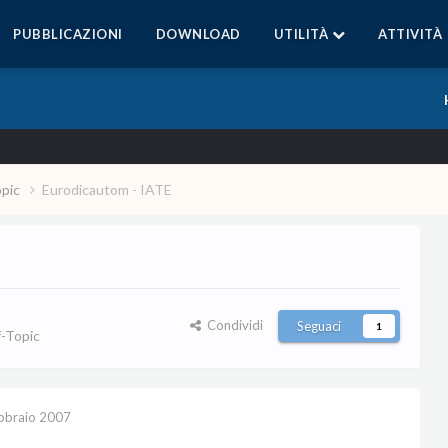
PUBBLICAZIONI
DOWNLOAD
UTILITÀ
ATTIVITÀ
opic
Eurodicautom - IATE
Condividi
Seguaci
1
-Topic
bbraio 2007