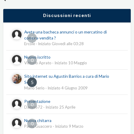
Discussioni recenti
Avete una bacheca annunci o un mercatino di
0
compra-vendita ?
Ercole
· Iniziato
Giovedì alle 03:28
Nuovo iscritto
0
Vittorio Aprato
· Iniziato
10 Maggio
Sito internet su Agustín Barrios a cura di Mario
5
Serio
Mario Serio
· Iniziato
4 Giugno 2009
Presentazione
0
Damis672
· Iniziato
25 Aprile
Nuova chitarra
0
Paolo Guaccero
· Iniziato
9 Marzo