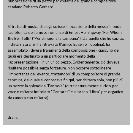
pubblicazione di un pezzo per chitarra del grande compositore
catalano Roberto Gerhard.
Si tratta di musica che egli scrisse in occasione della messa in onda
radiofonica del famoso romanzo di Ernest Hemingway "For Whom
the Bell Tolls" ("Per chi suona la campana"). Da quello che ho capito,
il chitarrista che l'ha ritrovato (l'amico Eugenio Tobalina), ha
assemblato i diversi frammenti della composizione - ciascuno dei
quali era destinato a un particolare momento della
rappresentazione - in un unico pezzo. Evidentemente, ciò doveva
risultare possibile senza forzature. Non occorre sottolineare
l'importanza dell'evento, trattandosi di un compositore di grande
caratura, del quale si conosceva fin qui, per chitarra sola, non più di
un pezzo: la splendida "Fantasia" (oltre naturalmente al ciclo per
voce e chitarra intitolato "Cantares" e al brano "Libra" per organico
da camera con chitarra).
dralig