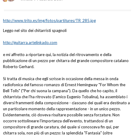
http://www.trito.es/img/fotos/partitures/TR_285.jpg
Leggo nel sito dei chitarristi spagnoli
http://guitarra.artelinkado.com
e mi affretto a riportare qui, la notizia del ritrovamento e della
pubblicazione di un pezzo per chitarra del grande compositore catalano
Roberto Gerhard.
Si tratta di musica che egli scrisse in occasione della messa in onda
radiofonica del famoso romanzo di Ernest Hemingway "For Whom the
Bell Tolls" ("Per chi suona la campana"). Da quello che ho capito, il
chitarrista che l'ha ritrovato (l'amico Eugenio Tobalina), ha assemblato i
diversi frammenti della composizione - ciascuno dei quali era destinato a
un particolare momento della rappresentazione - in un unico pezzo.
Evidentemente, ciò doveva risultare possibile senza forzature. Non
occorre sottolineare l'importanza dell'evento, trattandosi di un
compositore di grande caratura, del quale si conosceva fin qui, per
chitarra sola, non più di un pezzo: la splendida "Fantasia" (oltre