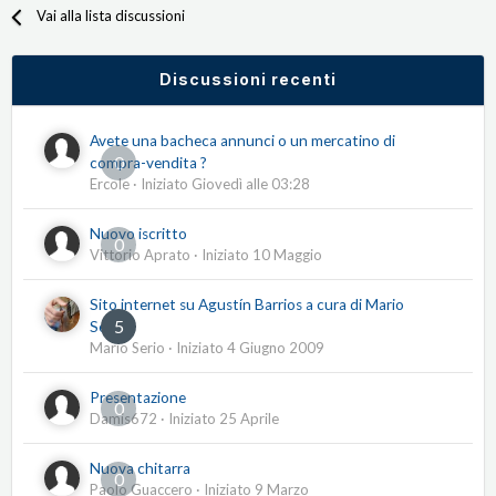
Vai alla lista discussioni
Discussioni recenti
Avete una bacheca annunci o un mercatino di
0
compra-vendita ?
Ercole
· Iniziato
Giovedì alle 03:28
Nuovo iscritto
0
Vittorio Aprato
· Iniziato
10 Maggio
Sito internet su Agustín Barrios a cura di Mario
5
Serio
Mario Serio
· Iniziato
4 Giugno 2009
Presentazione
0
Damis672
· Iniziato
25 Aprile
Nuova chitarra
0
Paolo Guaccero
· Iniziato
9 Marzo