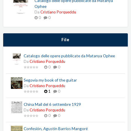
Catalogo delle opere pubblicate da Matanya
Ophee
Da
Cristiano Porqueddu
0
0
File
Catalogo delle opere pubblicate da Matanya Ophee
Da
Cristiano Porqueddu
0
0
Segovia my book of the guitar
Da
Cristiano Porqueddu
1
0
China Mail del 6 settembre 1929
Da
Cristiano Porqueddu
0
0
Confesión, Agustín Barrios Mangoré