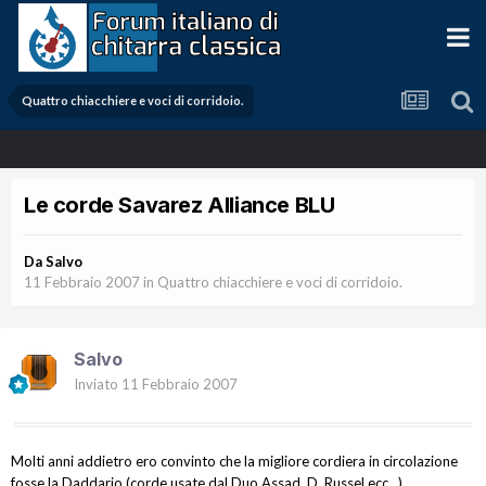
Quattro chiacchiere e voci di corridoio.
Le corde Savarez Alliance BLU
Da
Salvo
11 Febbraio 2007
in
Quattro chiacchiere e voci di corridoio.
Salvo
Inviato
11 Febbraio 2007
Molti anni addietro ero convinto che la migliore cordiera in circolazione
fosse la Daddario (corde usate dal Duo Assad, D. Russel ecc...).