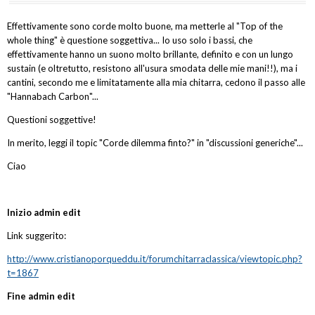
Effettivamente sono corde molto buone, ma metterle al "Top of the
whole thing" è questione soggettiva... Io uso solo i bassi, che
effettivamente hanno un suono molto brillante, definito e con un lungo
sustain (e oltretutto, resistono all'usura smodata delle mie mani!!), ma i
cantini, secondo me e limitatamente alla mia chitarra, cedono il passo alle
"Hannabach Carbon"...
Questioni soggettive!
In merito, leggi il topic "Corde dilemma finto?" in "discussioni generiche"...
Ciao
Inizio admin edit
Link suggerito:
http://www.cristianoporqueddu.it/forumchitarraclassica/viewtopic.php?
t=1867
Fine admin edit