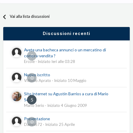
Vai alla lista discussioni
Discussioni recenti
Avete una bacheca annunci o un mercatino di
0
compra-vendita ?
Ercole
· Iniziato
Ieri alle 03:28
Nuovo iscritto
0
Vittorio Aprato
· Iniziato
10 Maggio
Sito internet su Agustín Barrios a cura di Mario
5
Serio
Mario Serio
· Iniziato
4 Giugno 2009
Presentazione
0
Damis672
· Iniziato
25 Aprile