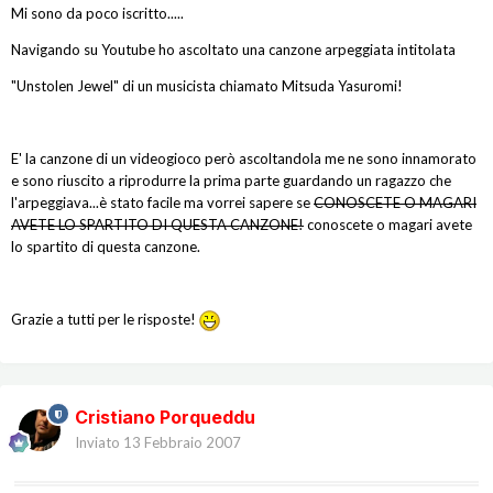
Mi sono da poco iscritto.....
Navigando su Youtube ho ascoltato una canzone arpeggiata intitolata
"Unstolen Jewel" di un musicista chiamato Mitsuda Yasuromi!
E' la canzone di un videogioco però ascoltandola me ne sono innamorato
e sono riuscito a riprodurre la prima parte guardando un ragazzo che
l'arpeggiava...è stato facile ma vorrei sapere se
CONOSCETE O MAGARI
AVETE LO SPARTITO DI QUESTA CANZONE!
conoscete o magari avete
lo spartito di questa canzone.
Grazie a tutti per le risposte!
Cristiano Porqueddu
Inviato
13 Febbraio 2007