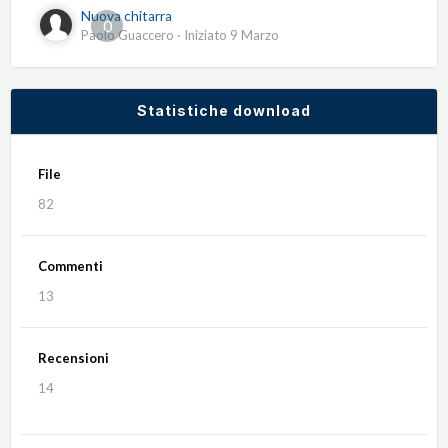
Nuova chitarra
0
Paolo Guaccero
· Iniziato
9 Marzo
Statistiche download
File
82
Commenti
13
Recensioni
14