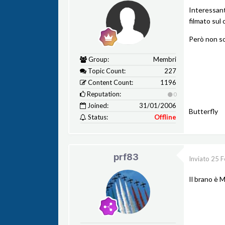
Interessant
filmato sul
Però non so 
Group:
Membri
Topic Count:
227
Content Count:
1196
Reputation:
0
Joined:
31/01/2006
Butterfly
Status:
Offline
prf83
Inviato
25 F
Il brano è 