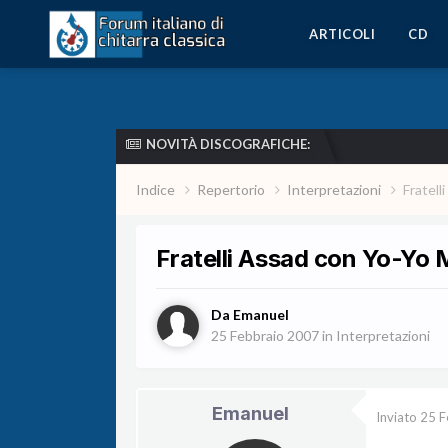
ARTICOLI
CD
NOVITÀ DISCOGRAFICHE:
Indice
Repertorio
Interpretazioni
Fratell
Fratelli Assad con Yo-Yo 
Da
Emanuel
25 Febbraio 2007
in
Interpretazioni
Emanuel
Inviato
25 F