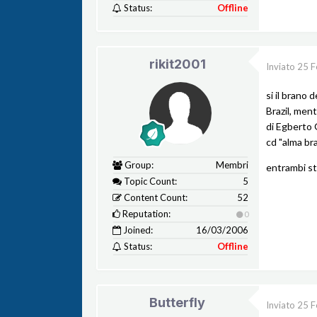
Status:
Offline
rikit2001
Inviato
25 F
si il brano 
Brazil, men
di Egberto 
cd "alma bra
Group:
Membri
entrambi st
Topic Count:
5
Content Count:
52
Reputation:
0
Joined:
16/03/2006
Status:
Offline
Butterfly
Inviato
25 F