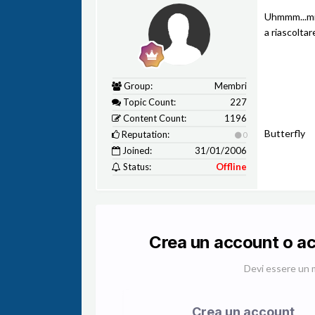
Uhmmm...mi 
a riascoltar
Group:
Membri
Topic Count:
227
Content Count:
1196
Butterfly
Reputation:
0
Joined:
31/01/2006
Status:
Offline
Crea un account o a
Devi essere un 
Crea un account