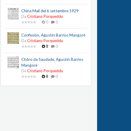
China Mail del 6 settembre 1929
Da
Cristiano Porqueddu
0
0
Confesión, Agustín Barrios Mangoré
Da
Cristiano Porqueddu
8
0
Chôro da Saudade, Agustín Barrios
Mangoré
Da
Cristiano Porqueddu
8
0