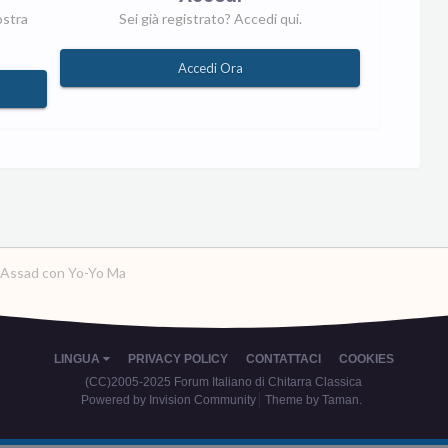
ostra
Sei già registrato? Accedi qui.
Accedi Ora
i Assad con Yo-Yo Ma
LINGUA
PRIVACY POLICY
CONTATTACI
COOKIES
(CC)2005-2025 Forum Italiano di Chitarra Classica
Powered by Invision Community
Theme by Taman.