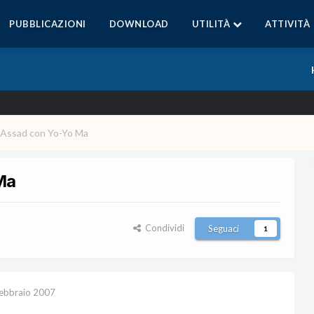
PUBBLICAZIONI
DOWNLOAD
UTILITÀ
ATTIVITÀ
i Assad con Yo-Yo Ma
Ma
Condividi
Seguaci
1
ebbraio 2007