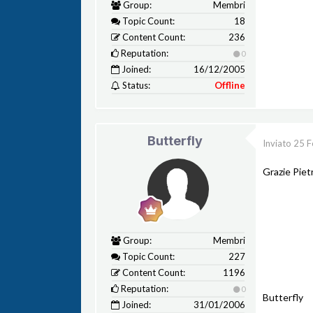
Group:
Membri
Topic Count:
18
Content Count:
236
Reputation:
0
Joined:
16/12/2005
Status:
Offline
Butterfly
Inviato
25 F
Grazie Piet
Group:
Membri
Topic Count:
227
Content Count:
1196
Reputation:
0
Butterfly
Joined:
31/01/2006