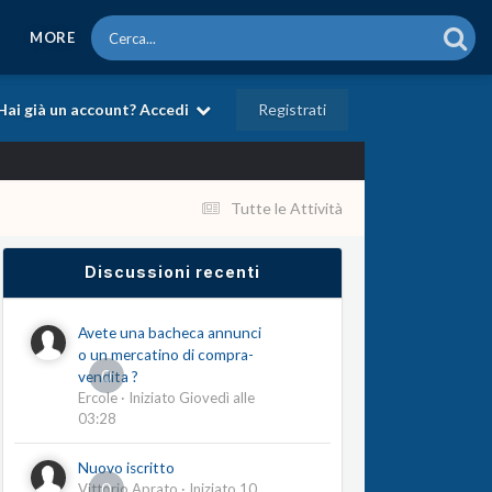
MORE
Registrati
Hai già un account? Accedi
Tutte le Attività
Discussioni recenti
Avete una bacheca annunci
o un mercatino di compra-
0
vendita ?
Ercole
· Iniziato
Giovedì alle
03:28
Nuovo iscritto
0
Vittorio Aprato
· Iniziato
10