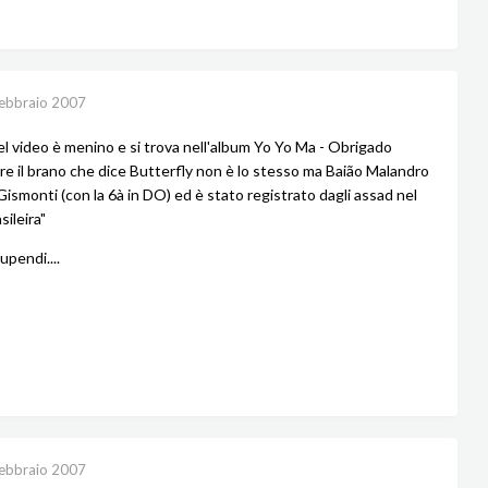
ebbraio 2007
del video è menino e si trova nell'album Yo Yo Ma - Obrigado
tre il brano che dice Butterfly non è lo stesso ma Baião Malandro
Gismonti (con la 6à in DO) ed è stato registrato dagli assad nel
sileira"
upendi....
ebbraio 2007