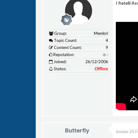
I fratelli A
Group:
Membri
Topic Count:
4
Content Count:
9
Reputation:
0
Joined:
26/12/2006
Status:
Offline
Butterfly
Inviato
25 F