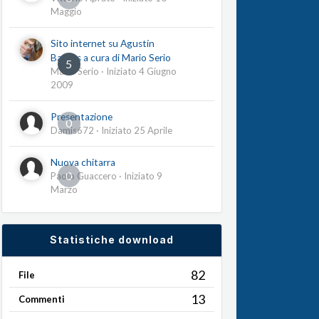
Maggio
Sito internet su Agustín
Barrios a cura di Mario Serio
5
Mario Serio
· Iniziato
4 Giugno
2009
Presentazione
0
Damis672
· Iniziato
25 Aprile
Nuova chitarra
0
Paolo Guaccero
· Iniziato
9
Marzo
Statistiche download
82
File
13
Commenti