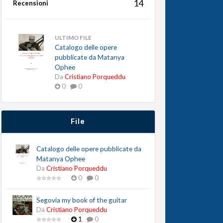
14
Recensioni
ULTIMO FILE
Catalogo delle opere
pubblicate da Matanya
Ophee
Da
Cristiano Porqueddu
0
0
File
Catalogo delle opere pubblicate da
Matanya Ophee
Da
Cristiano Porqueddu
0
0
Segovia my book of the guitar
Da
Cristiano Porqueddu
1
0