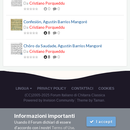
Da
Cristiano Porqueddu
0
0
Confesión, Agustín Barrios Mangoré
Da
Cristiano Porqueddu
8
0
Chôro da Saudade, Agustín Barrios Mangoré
Da
Cristiano Porqueddu
8
0
LINGUA
PRIVACY POLICY
CONTATTACI
COOKIES
(CC)2005-2025 Forum Italiano di Chitarra Classica
Powered by Invision Community
Theme by Taman.
Informazioni importanti
I accept
Usando il Forum dichiari di essere
d'accordo con i nostri
Terms of Use
.