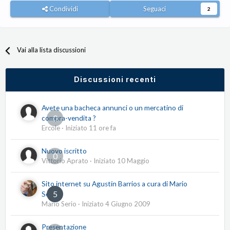
Condividi
Seguaci
2
Vai alla lista discussioni
Discussioni recenti
Avete una bacheca annunci o un mercatino di
0
compra-vendita ?
Ercole
· Iniziato
11 ore fa
Nuovo iscritto
0
Vittorio Aprato
· Iniziato
10 Maggio
Sito internet su Agustín Barrios a cura di Mario
5
Serio
Mario Serio
· Iniziato
4 Giugno 2009
Presentazione