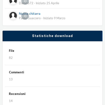
0
Damis672
· Iniziato
25 Aprile
Nuova chitarra
0
Paolo Guaccero
· Iniziato
9 Marzo
Statistiche download
File
82
Commenti
13
Recensioni
14