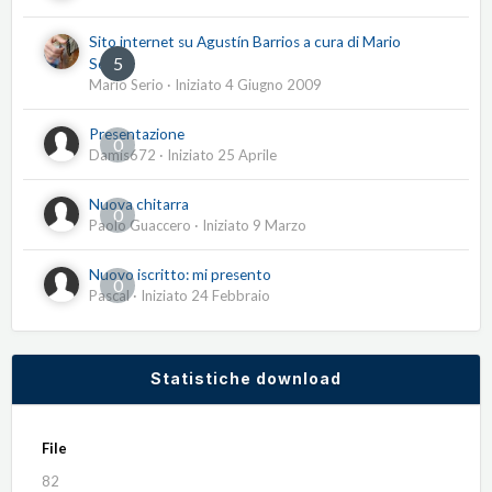
Sito internet su Agustín Barrios a cura di Mario
5
Serio
Mario Serio
· Iniziato
4 Giugno 2009
Presentazione
0
Damis672
· Iniziato
25 Aprile
Nuova chitarra
0
Paolo Guaccero
· Iniziato
9 Marzo
Nuovo iscritto: mi presento
0
Pascal
· Iniziato
24 Febbraio
Statistiche download
File
82