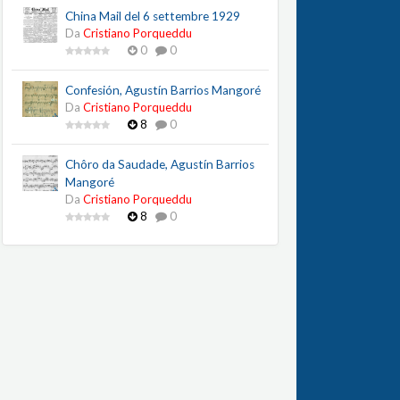
China Mail del 6 settembre 1929
Da
Cristiano Porqueddu
0
0
Confesión, Agustín Barrios Mangoré
Da
Cristiano Porqueddu
8
0
Chôro da Saudade, Agustín Barrios
Mangoré
Da
Cristiano Porqueddu
8
0