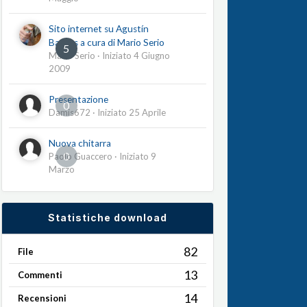
Sito internet su Agustín
Barrios a cura di Mario Serio
5
Mario Serio
· Iniziato
4 Giugno
2009
Presentazione
0
Damis672
· Iniziato
25 Aprile
Nuova chitarra
0
Paolo Guaccero
· Iniziato
9
Marzo
Statistiche download
82
File
13
Commenti
14
Recensioni