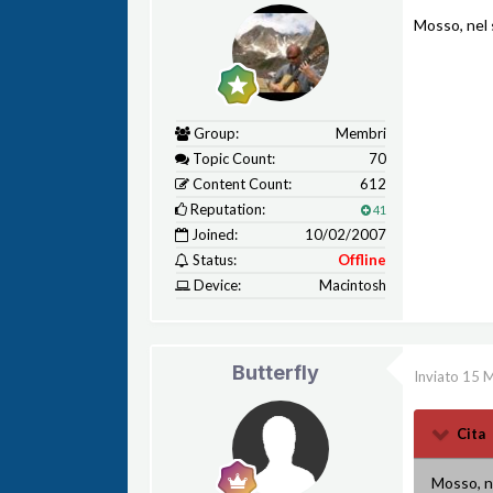
Mosso, nel 
Group:
Membri
Topic Count:
70
Content Count:
612
Reputation:
41
Joined:
10/02/2007
Status:
Offline
Device:
Macintosh
Butterfly
Inviato
15 
Cita
Mosso, n