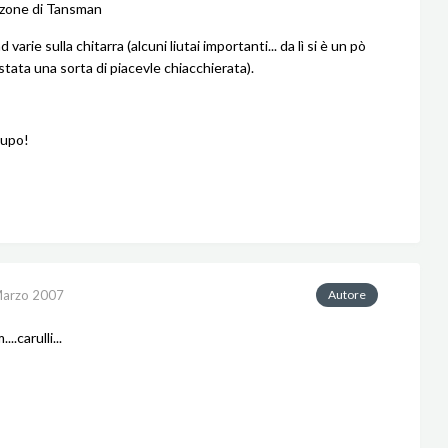
zone di Tansman
arie sulla chitarra (alcuni liutai importanti... da lì si è un pò
stata una sorta di piacevle chiacchierata).
lupo!
Marzo 2007
Autore
carulli...