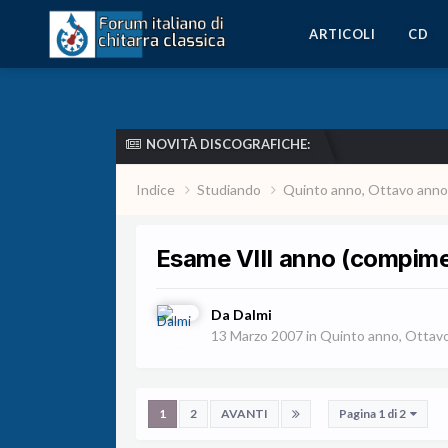
ARTICOLI
CD
NOVITÀ DISCOGRAFICHE:
Indice
Studiando
Quinto anno, Ottavo anno
Esame VIII anno (compim
Da
Dalmi
13 Marzo 2007
in
Quinto anno, Ottavo
1
2
AVANTI
Pagina 1 di 2