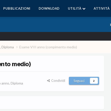
PUBBLICAZIONI
DOWNLOAD
UTILITÀ
ATTIVITÀ
, Diploma
Esame VIII anno (compimento medio)
ento medio)
Condividi
Seguaci
2
 anno, Diploma