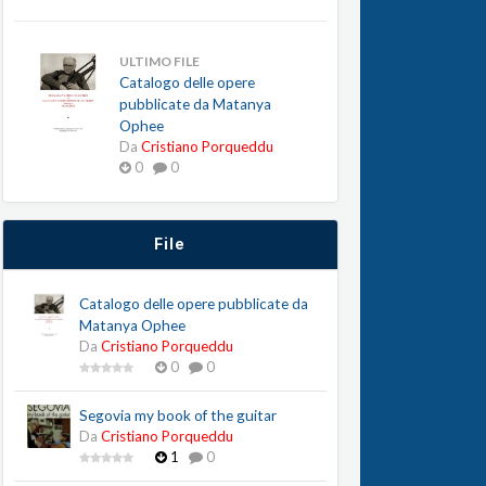
ULTIMO FILE
Catalogo delle opere
pubblicate da Matanya
Ophee
Da
Cristiano Porqueddu
0
0
File
Catalogo delle opere pubblicate da
Matanya Ophee
Da
Cristiano Porqueddu
0
0
Segovia my book of the guitar
Da
Cristiano Porqueddu
1
0