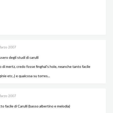
Marzo 2007
sero degli studi di carulli
 di mertz, credo fosse finghal's hole, neanche tanto facile
iginie etc..) e qualcosa su torres...
Marzo 2007
to facile di Carulli (basso albertino e melodia)