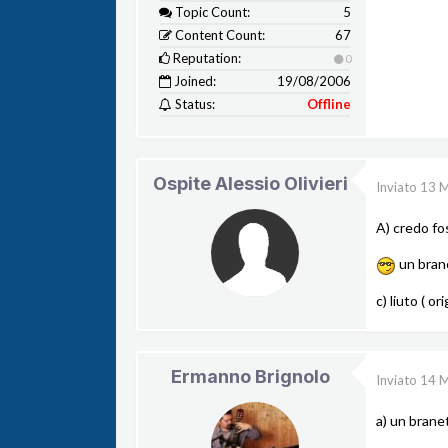
Topic Count:
5
Content Count:
67
Reputation:
0
Joined:
19/08/2006
Status:
Offline
Ospite Alessio Olivieri
Inviato
13 
A) credo fos
un brano
c) liuto ( or
Ermanno Brignolo
Inviato
14 
a) un branet