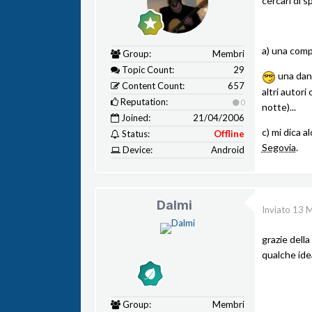
cercari di s
a) una compo
Group:
Membri
Topic Count:
29
una dan
Content Count:
657
altri autor
Reputation:
0
notte)...
Joined:
21/04/2006
c) mi dica a
Status:
Offline
Segovia
.
Device:
Android
Dalmi
Inviato
13 
grazie della 
qualche ide
Group:
Membri