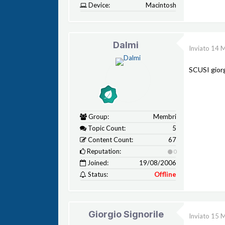
Device:
Macintosh
Dalmi
Inviato
14 
SCUSI giorg
Group:
Membri
Topic Count:
5
Content Count:
67
Reputation:
0
Joined:
19/08/2006
Status:
Offline
Giorgio Signorile
Inviato
15 