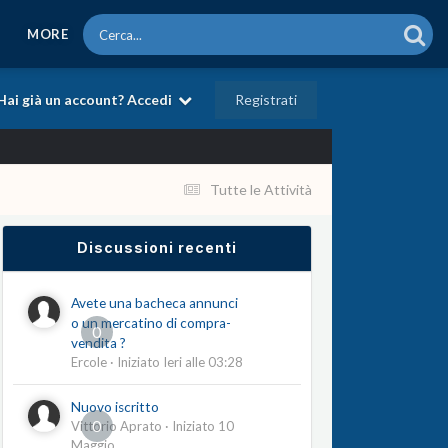
MORE
Registrati
Hai già un account? Accedi
Tutte le Attività
Discussioni recenti
Avete una bacheca annunci
o un mercatino di compra-
0
vendita ?
Ercole
· Iniziato
Ieri alle 03:28
Nuovo iscritto
0
Vittorio Aprato
· Iniziato
10
Maggio