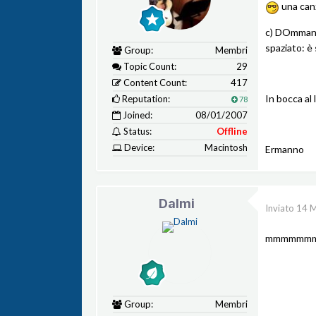
una can
c) DOmmand v
spaziato: è 
Group:
Membri
Topic Count:
29
Content Count:
417
In bocca al 
Reputation:
78
Joined:
08/01/2007
Status:
Offline
Device:
Macintosh
Ermanno
Dalmi
Inviato
14 
mmmmmmm....
Group:
Membri