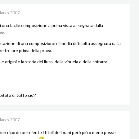
Marzo 2007
di una facile composizione a prima vista assegnata dalla
ne.
tazione di una composizione di media difficoltà assegnata dalla
 tre ore prima della prova.
 le origini e la storia del liuto, della vihuela e della chitarra.
pitato di tutto cio'?
Marzo 2007
on ricordo per niente i titoli dei brani però più o meno posso