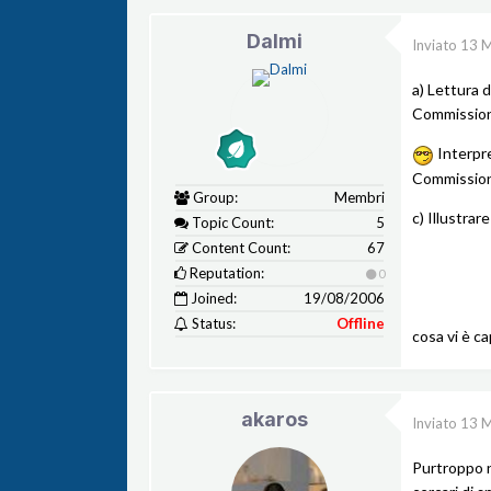
Dalmi
Inviato
13 
a) Lettura 
Commissio
Interpre
Commissione
Group:
Membri
c) Illustrare
Topic Count:
5
Content Count:
67
Reputation:
0
Joined:
19/08/2006
Status:
Offline
cosa vi è ca
akaros
Inviato
13 
Purtroppo n