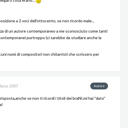
piegarti cosa erano...
sizione a 2 voci dell'ottocento, se non ricordo male...
za di un autore contemporaneo a me sconosciuto come tanti
i contemporanei purtroppo (ci sarebbe da studiare anche la
lcuni nomi di compositori non chitarristi che scrissero per
Marzo 2007
Autore
risposta,anche se non ti ricordi i titoli dei braNI,mi hai ''dato''
a!