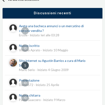
Discussioni recenti
Avete una bacheca annunci o un mercatino di
0
compra-vendita ?
Ercole
· Iniziato
Ieri alle 03:28
Nuovo iscritto
0
Vittorio Aprato
· Iniziato
10 Maggio
Sito internet su Agustín Barrios a cura di Mario
5
Serio
Mario Serio
· Iniziato
4 Giugno 2009
Presentazione
0
Damis672
· Iniziato
25 Aprile
Nuova chitarra
0
Paolo Guaccero
· Iniziato
9 Marzo