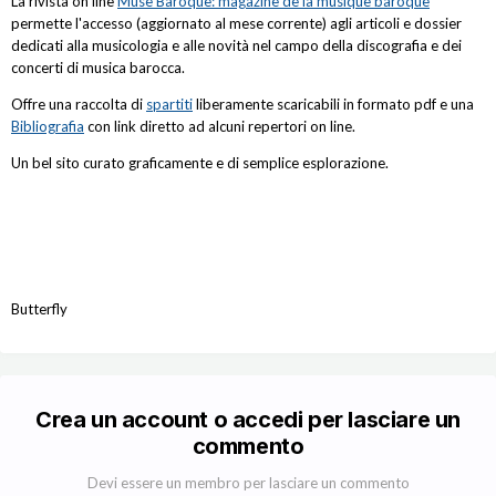
La rivista on line
Muse Baroque: magazine de la musique baroque
permette l'accesso (aggiornato al mese corrente) agli articoli e dossier
dedicati alla musicologia e alle novità nel campo della discografia e dei
concerti di musica barocca.
Offre una raccolta di
spartiti
liberamente scaricabili in formato pdf e una
Bibliografia
con link diretto ad alcuni repertori on line.
Un bel sito curato graficamente e di semplice esplorazione.
Butterfly
Crea un account o accedi per lasciare un
commento
Devi essere un membro per lasciare un commento