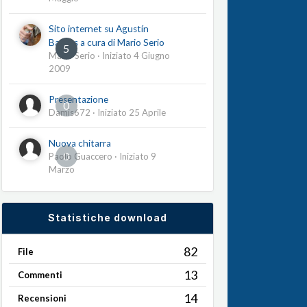
Sito internet su Agustín
Barrios a cura di Mario Serio
5
Mario Serio
· Iniziato
4 Giugno
2009
Presentazione
0
Damis672
· Iniziato
25 Aprile
Nuova chitarra
0
Paolo Guaccero
· Iniziato
9
Marzo
Statistiche download
82
File
13
Commenti
14
Recensioni