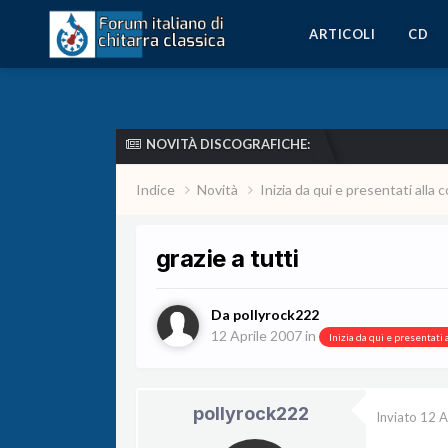
ARTICOLI
CD
NOVITÀ DISCOGRAFICHE:
Indice
Novità
Inizia da qui e presentati all
grazie a tutti
Da
pollyrock222
12 Aprile 2007
in
Inizia da qui e presentati
pollyrock222
Inviato
12 A