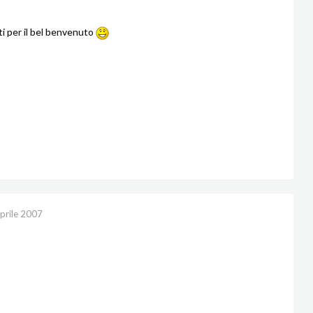
ti per il bel benvenuto
prile 2007