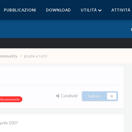
PUBBLICAZIONI
DOWNLOAD
UTILITÀ
ATTIVITÀ
a community
grazie a tutti
Condividi
Seguaci
0
 alla community
prile 2007