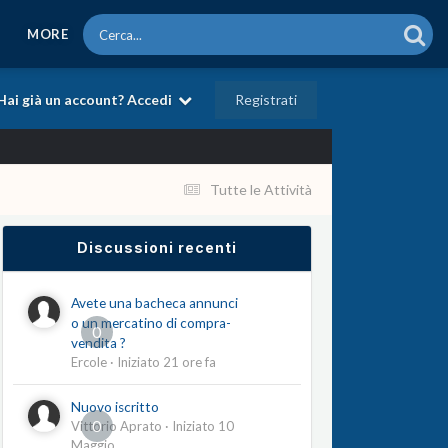
MORE
Registrati
Hai già un account? Accedi
Tutte le Attività
Discussioni recenti
Avete una bacheca annunci
o un mercatino di compra-
0
vendita ?
Ercole
· Iniziato
21 ore fa
Nuovo iscritto
0
Vittorio Aprato
· Iniziato
10
Maggio