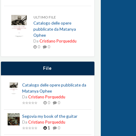
ULTIMO FILE
Catalogo delle opere
pubblicate da Matanya
Ophee
Da
Cristiano Porqueddu
0
0
File
Catalogo delle opere pubblicate da
Matanya Ophee
Da
Cristiano Porqueddu
0
0
Segovia my book of the guitar
Da
Cristiano Porqueddu
1
0