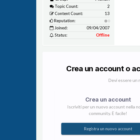
Topic Count:
2
Content Count:
13
Reputation:
0
Joined:
09/04/2007
Status:
Offline
Crea un account o a
Devi essere un 
Crea un account
Iscriviti per un nuovo account nella n
community. È facile!
Registra un nuovo account