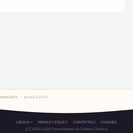
a community
grazie a tutti
LINGUA
PRIVACY POLICY
CONTATTACI
COOKIES
(CC)2005-2025 Forum Italiano di Chitarra Classica