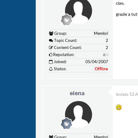
ciao,
grazie a tut
Group:
Membri
Topic Count:
2
Content Count:
2
Reputation:
0
Joined:
05/04/2007
Status:
Offline
elena
Inviato
12 A
Group:
Membri