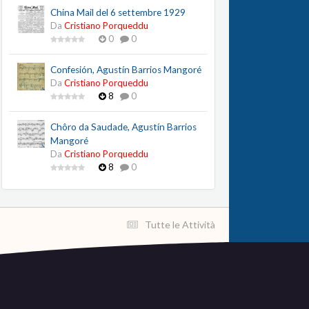
China Mail del 6 settembre 1929
Da
Cristiano Porqueddu
0
0
Confesión, Agustín Barrios Mangoré
Da
Cristiano Porqueddu
8
0
Chôro da Saudade, Agustín Barrios
Mangoré
Da
Cristiano Porqueddu
8
0
Tutte le Attività